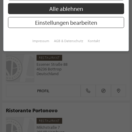
Altenberger-Dom-Straße 75
51467 Bergisch Gladbach
Alle ablehnen
Deutschland
Einstellungen bearbeiten
PROFIL
Impressum
AGB & Datenschutz
Kontakt
Zumbinos
RESTAURANT
Essener Straße 88
46236 Bottrop
Deutschland
PROFIL
Ristorante Portonovo
RESTAURANT
Milchstraße 7