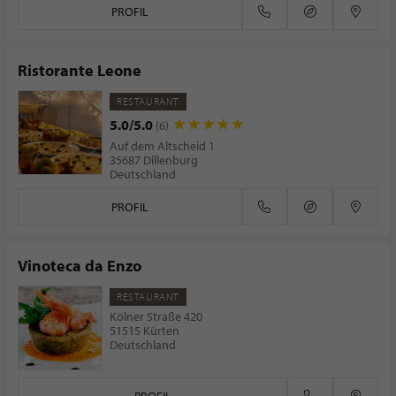
PROFIL
Ristorante Leone
RESTAURANT
5.0/5.0
(6)
Auf dem Altscheid 1
35687 Dillenburg
Deutschland
PROFIL
Vinoteca da Enzo
RESTAURANT
Kölner Straße 420
51515 Kürten
Deutschland