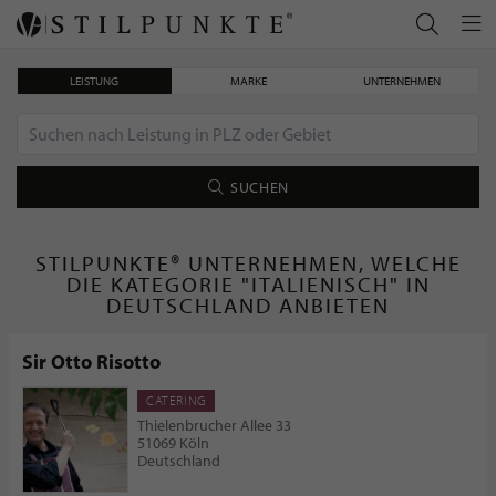
LEISTUNG
MARKE
UNTERNEHMEN
SUCHEN
STILPUNKTE® UNTERNEHMEN, WELCHE
DIE KATEGORIE "ITALIENISCH" IN
DEUTSCHLAND ANBIETEN
Sir Otto Risotto
CATERING
Thielenbrucher Allee 33
51069 Köln
Deutschland