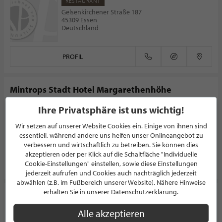
RESTAURANT
Gelsenkirchener Straße 187
45309 Essen
Deutschland
PROFIL
Mintrops Stadt Hotel Margarethenhöhe
RESTAURANT
Ihre Privatsphäre ist uns wichtig!
Steile Straße 46
45149 Essen
Wir setzen auf unserer Website Cookies ein. Einige von ihnen sind
Deutschland
essentiell, während andere uns helfen unser Onlineangebot zu
verbessern und wirtschaftlich zu betreiben. Sie können dies
akzeptieren oder per Klick auf die Schaltfläche "Individuelle
PROFIL
Cookie-Einstellungen" einstellen, sowie diese Einstellungen
jederzeit aufrufen und Cookies auch nachträglich jederzeit
abwählen (z.B. im Fußbereich unserer Website). Nähere Hinweise
erhalten Sie in unserer Datenschutzerklärung.
Grappolo D'Oro
Alle akzeptieren
RESTAURANT