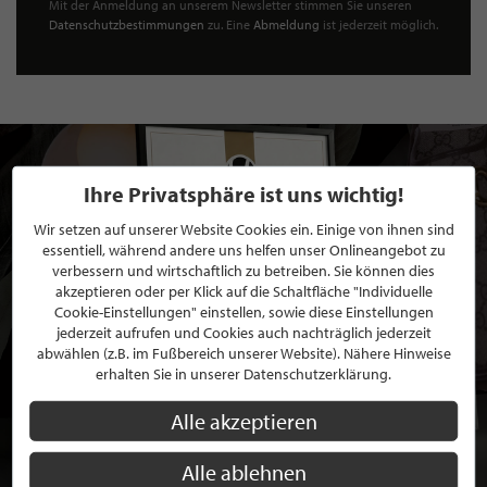
Mit der Anmeldung an unserem Newsletter stimmen Sie unseren
Datenschutzbestimmungen
zu. Eine
Abmeldung
ist jederzeit möglich.
Ihre Privatsphäre ist uns wichtig!
Wir setzen auf unserer Website Cookies ein. Einige von ihnen sind
essentiell, während andere uns helfen unser Onlineangebot zu
verbessern und wirtschaftlich zu betreiben. Sie können dies
akzeptieren oder per Klick auf die Schaltfläche "Individuelle
Cookie-Einstellungen" einstellen, sowie diese Einstellungen
jederzeit aufrufen und Cookies auch nachträglich jederzeit
abwählen (z.B. im Fußbereich unserer Website). Nähere Hinweise
erhalten Sie in unserer Datenschutzerklärung.
Alle akzeptieren
Alle ablehnen
BEWERBEN SIE SICH FÜR EINE GRATIS