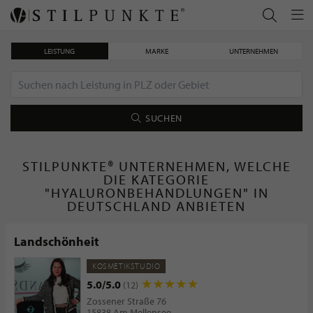
LEISTUNG
MARKE
UNTERNEHMEN
SUCHEN
STILPUNKTE® UNTERNEHMEN, WELCHE
DIE KATEGORIE
"HYALURONBEHANDLUNGEN" IN
DEUTSCHLAND ANBIETEN
Landschönheit
KOSMETIKSTUDIO
5.0/5.0
(12)
Zossener Straße 76
15838 Am Mellensee