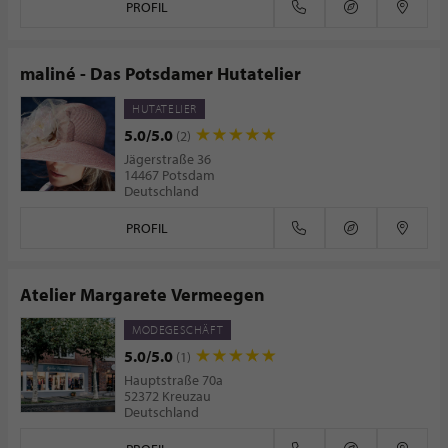
PROFIL
maliné - Das Potsdamer Hutatelier
HUTATELIER
5.0/5.0
(2)
Jägerstraße 36
14467 Potsdam
Deutschland
PROFIL
Atelier Margarete Vermeegen
MODEGESCHÄFT
5.0/5.0
(1)
Hauptstraße 70a
52372 Kreuzau
Deutschland