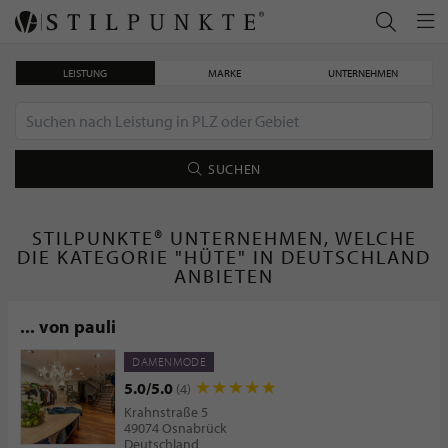
LEISTUNG
MARKE
UNTERNEHMEN
SUCHEN
STILPUNKTE® UNTERNEHMEN, WELCHE
DIE KATEGORIE "HÜTE" IN DEUTSCHLAND
ANBIETEN
... von pauli
DAMENMODE
5.0/5.0
(4)
Krahnstraße 5
49074 Osnabrück
Deutschland