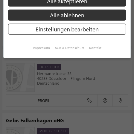
Alle akzeptieren
HUTATELIER
Hindenburgstraße 26
Alle ablehnen
42853 Remscheid
Deutschland
Einstellungen bearbeiten
PROFIL
Impressum
AGB & Datenschutz
Kontakt
Laurence Leleux - Hüte
HUTATELIER
Hermannstrasse 33
40233 Düsseldorf - Flingern Nord
Deutschland
PROFIL
Gebr. Falkenhagen oHG
MODEGESCHÄFT