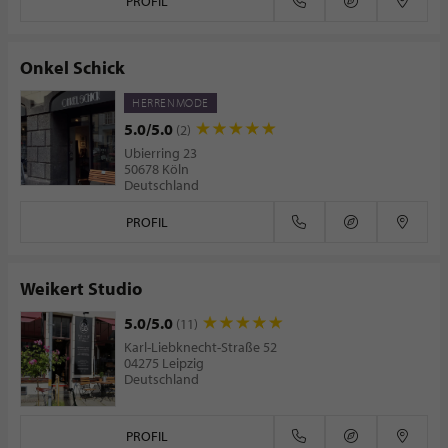
PROFIL
Onkel Schick
HERRENMODE
5.0/5.0
(2)
Ubierring 23
50678 Köln
Deutschland
PROFIL
Weikert Studio
5.0/5.0
(11)
Karl-Liebknecht-Straße 52
04275 Leipzig
Deutschland
PROFIL