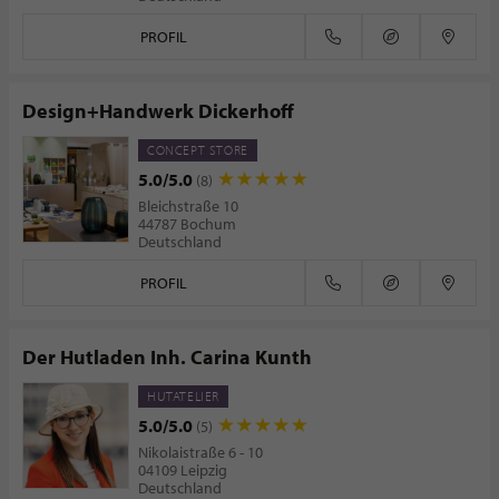
PROFIL
Design+Handwerk Dickerhoff
CONCEPT STORE
5.0/5.0
(8)
Bleichstraße 10
44787 Bochum
Deutschland
PROFIL
Der Hutladen Inh. Carina Kunth
HUTATELIER
5.0/5.0
(5)
Nikolaistraße 6 - 10
04109 Leipzig
Deutschland