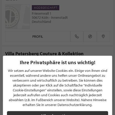
MODEGESCHÄFT
Friesenwall 1
50672 Köln - Innenstadt
Deutschland
PROFIL
Villa Petersberg Couture & Kollektion
Ihre Privatsphäre ist uns wichtig!
BRAUTMODENGESCHÄFT
Hauptstr. 3
Wir setzen auf unserer Website Cookies ein. Einige von ihnen sind
56235 Hundsdorf
essentiell, während andere uns helfen unser Onlineangebot zu
Deutschland
verbessern und wirtschaftlich zu betreiben. Sie können dies
akzeptieren oder per Klick auf die Schaltfläche "Individuelle
Cookie-Einstellungen" einstellen, sowie diese Einstellungen
PROFIL
jederzeit aufrufen und Cookies auch nachträglich jederzeit
abwählen (z.B. im Fußbereich unserer Website). Nähere Hinweise
erhalten Sie in unserer Datenschutzerklärung.
Hüte von Hand