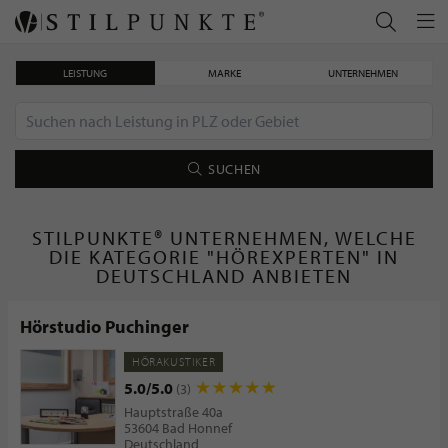
LEISTUNG
MARKE
UNTERNEHMEN
SUCHEN
STILPUNKTE® UNTERNEHMEN, WELCHE
DIE KATEGORIE "HÖREXPERTEN" IN
DEUTSCHLAND ANBIETEN
Hörstudio Puchinger
HÖRAKUSTIKER
5.0/5.0
(3)
Hauptstraße 40a
53604 Bad Honnef
Deutschland