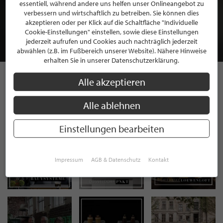
BEWERBEN SIE SICH FÜR EINE GRATIS
essentiell, während andere uns helfen unser Onlineangebot zu
MITGLIEDSCHAFT BEI STILPUNKTE®
verbessern und wirtschaftlich zu betreiben. Sie können dies
akzeptieren oder per Klick auf die Schaltfläche "Individuelle
Cookie-Einstellungen" einstellen, sowie diese Einstellungen
JETZT GRATIS BEWERBEN
jederzeit aufrufen und Cookies auch nachträglich jederzeit
abwählen (z.B. im Fußbereich unserer Website). Nähere Hinweise
erhalten Sie in unserer Datenschutzerklärung.
Alle akzeptieren
STILPUNKTE AUF
Alle ablehnen
INSTAGRAM
Einstellungen bearbeiten
Impressum
AGB & Datenschutz
Kontakt