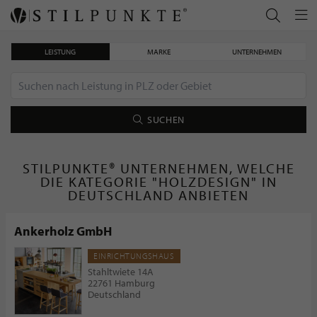
LEISTUNG
MARKE
UNTERNEHMEN
SUCHEN
STILPUNKTE® UNTERNEHMEN, WELCHE
DIE KATEGORIE "HOLZDESIGN" IN
DEUTSCHLAND ANBIETEN
Ankerholz GmbH
EINRICHTUNGSHAUS
Stahltwiete 14A
22761 Hamburg
Deutschland