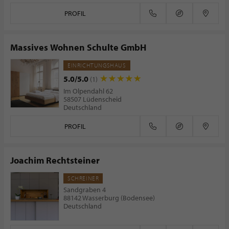
PROFIL
Massives Wohnen Schulte GmbH
EINRICHTUNGSHAUS
5.0/5.0
(1)
Im Olpendahl 62
58507 Lüdenscheid
Deutschland
PROFIL
Joachim Rechtsteiner
SCHREINER
Sandgraben 4
88142 Wasserburg (Bodensee)
Deutschland