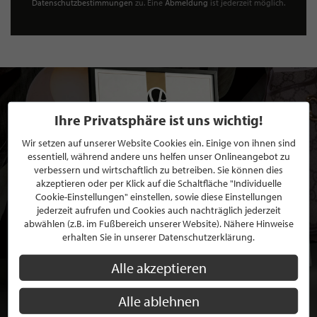
Datenschutzbestimmungen
zu. Eine
Abmeldung
ist jederzeit möglich.
Ihre Privatsphäre ist uns wichtig!
Wir setzen auf unserer Website Cookies ein. Einige von ihnen sind
essentiell, während andere uns helfen unser Onlineangebot zu
verbessern und wirtschaftlich zu betreiben. Sie können dies
akzeptieren oder per Klick auf die Schaltfläche "Individuelle
Cookie-Einstellungen" einstellen, sowie diese Einstellungen
jederzeit aufrufen und Cookies auch nachträglich jederzeit
abwählen (z.B. im Fußbereich unserer Website). Nähere Hinweise
erhalten Sie in unserer Datenschutzerklärung.
Alle akzeptieren
Alle ablehnen
BEWERBEN SIE SICH FÜR EINE GRATIS