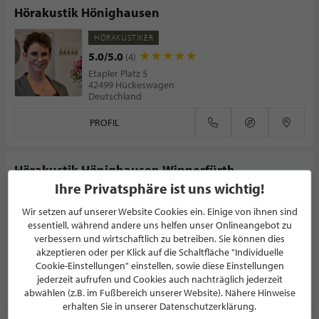
Hörakustik Hönighausen
HÖRAKUSTIKER
5.0/5.0
(4)
Etapler Platz 5
42499 Hückeswagen
Deutschland
PROFIL
Hörakustik Hönighausen Wipperfürth
Ihre Privatsphäre ist uns wichtig!
HÖRAKUSTIKER
Wir setzen auf unserer Website Cookies ein. Einige von ihnen sind
5.0/5.0
(6)
essentiell, während andere uns helfen unser Onlineangebot zu
Hochstraße 32
verbessern und wirtschaftlich zu betreiben. Sie können dies
51688 Wipperfürth
akzeptieren oder per Klick auf die Schaltfläche "Individuelle
Deutschland
Cookie-Einstellungen" einstellen, sowie diese Einstellungen
jederzeit aufrufen und Cookies auch nachträglich jederzeit
PROFIL
abwählen (z.B. im Fußbereich unserer Website). Nähere Hinweise
erhalten Sie in unserer Datenschutzerklärung.