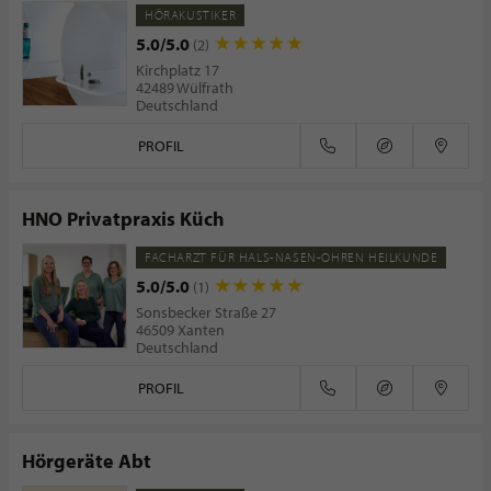
HÖRAKUSTIKER
5.0/5.0
(2)
Kirchplatz 17
42489 Wülfrath
Deutschland
PROFIL
HNO Privatpraxis Küch
FACHARZT FÜR HALS-NASEN-OHREN HEILKUNDE
5.0/5.0
(1)
Sonsbecker Straße 27
46509 Xanten
Deutschland
PROFIL
Hörgeräte Abt