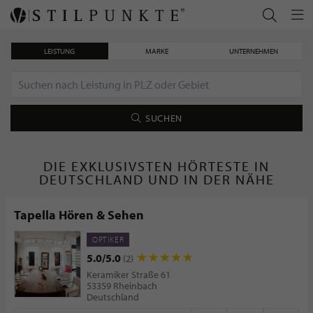
LEISTUNG
MARKE
UNTERNEHMEN
SUCHEN
DIE EXKLUSIVSTEN HÖRTESTE IN
DEUTSCHLAND UND IN DER NÄHE
Tapella Hören & Sehen
OPTIKER
5.0/5.0
(2)
Keramiker Straße 61
53359 Rheinbach
Deutschland