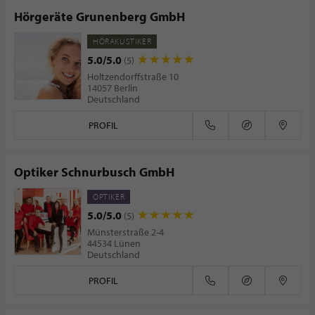
Hörgeräte Grunenberg GmbH
HÖRAKUSTIKER
5.0/5.0
(5)
Holtzendorffstraße 10
14057 Berlin
Deutschland
PROFIL
Optiker Schnurbusch GmbH
OPTIKER
5.0/5.0
(5)
Münsterstraße 2-4
44534 Lünen
Deutschland
PROFIL