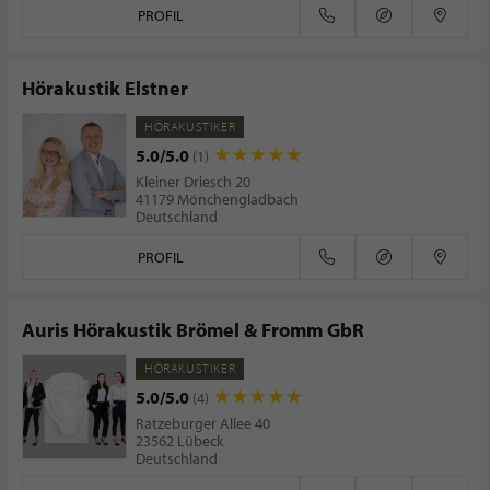
PROFIL
Hörakustik Elstner
HÖRAKUSTIKER
5.0/5.0
(1)
Kleiner Driesch 20
41179 Mönchengladbach
Deutschland
PROFIL
Auris Hörakustik Brömel & Fromm GbR
HÖRAKUSTIKER
5.0/5.0
(4)
Ratzeburger Allee 40
23562 Lübeck
Deutschland