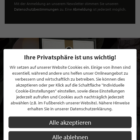
Mit der Anmeldung an unserem Newsletter stimmen Sie unseren
Datenschutzbestimmungen
zu. Eine
Abmeldung
ist jederzeit möglich.
Ihre Privatsphäre ist uns wichtig!
Wir setzen auf unserer Website Cookies ein. Einige von ihnen sind
essentiell, während andere uns helfen unser Onlineangebot zu
verbessern und wirtschaftlich zu betreiben. Sie können dies
akzeptieren oder per Klick auf die Schaltfläche "Individuelle
Cookie-Einstellungen" einstellen, sowie diese Einstellungen
jederzeit aufrufen und Cookies auch nachträglich jederzeit
abwählen (z.B. im Fußbereich unserer Website). Nähere Hinweise
erhalten Sie in unserer Datenschutzerklärung.
Alle akzeptieren
Alle ablehnen