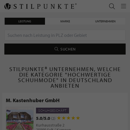
LEISTUNG
MARKE
UNTERNEHMEN
SUCHEN
STILPUNKTE® UNTERNEHMEN, WELCHE
DIE KATEGORIE "HOCHWERTIGE
SCHUHMODE" IN DEUTSCHLAND
ANBIETEN
M. Kastenhuber GmbH
SCHUHGESCHÄFT
5.0/5.0
(2)
Kurhausstraße 2
25999 Sylt / Kampen