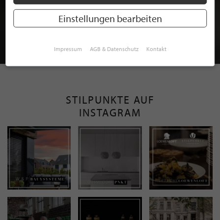
BEWERBEN SIE SICH FÜR EINE GRATIS
MITGLIEDSCHAFT BEI STILPUNKTE®
Einstellungen bearbeiten
JETZT GRATIS BEWERBEN
Impressum
AGB & Datenschutz
Kontakt
STILPUNKTE AUF
INSTAGRAM