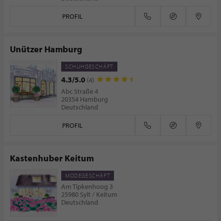
PROFIL
Unützer Hamburg
SCHUHGESCHÄFT
4.3/5.0
(4)
Abc Straße 4
20354 Hamburg
Deutschland
PROFIL
Kastenhuber Keitum
MODEGESCHÄFT
Am Tipkenhoog 3
25980 Sylt / Keitum
Deutschland