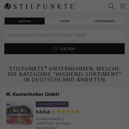
LEISTUNG
MARKE
UNTERNEHMEN
SUCHEN
STILPUNKTE® UNTERNEHMEN, WELCHE
DIE KATEGORIE "HIGHEND-SORTIMENT"
IN DEUTSCHLAND ANBIETEN
M. Kastenhuber GmbH
SCHUHGESCHÄFT
5.0/5.0
(2)
Kurhausstraße 2
25999 Sylt / Kampen
Deutschland