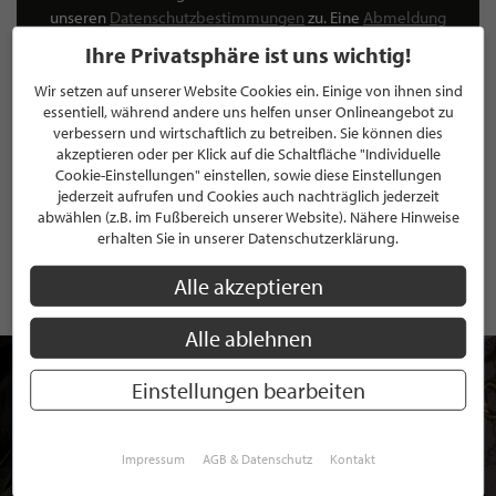
unseren
Datenschutzbestimmungen
zu. Eine
Abmeldung
ist jederzeit möglich.
Ihre Privatsphäre ist uns wichtig!
Wir setzen auf unserer Website Cookies ein. Einige von ihnen sind
essentiell, während andere uns helfen unser Onlineangebot zu
verbessern und wirtschaftlich zu betreiben. Sie können dies
akzeptieren oder per Klick auf die Schaltfläche "Individuelle
ANMELDEN
Cookie-Einstellungen" einstellen, sowie diese Einstellungen
jederzeit aufrufen und Cookies auch nachträglich jederzeit
Mit der Anmeldung an unserem Newsletter stimmen Sie unseren
abwählen (z.B. im Fußbereich unserer Website). Nähere Hinweise
Datenschutzbestimmungen
zu. Eine
Abmeldung
ist jederzeit möglich.
erhalten Sie in unserer Datenschutzerklärung.
Alle akzeptieren
Alle ablehnen
Einstellungen bearbeiten
Impressum
AGB & Datenschutz
Kontakt