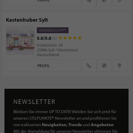
PROFIL
Kastenhuber Sylt
MODEGESCHÄFT
5.0/5.0
(1)
Friedrichstr. 39
25980 Sylt / Westerland
Deutschland
PROFIL
NEWSLETTER
Bleiben Sie immer UP TO DATE! Melden Sie sich jetzt für
unseren STILPUNKTE®-Newsletter an und profitieren Sie
von exklusiven
Neuigkeiten, Trends
und
Angeboten
Mit der Anmeldung für unseren Newsletter stimmen Sie