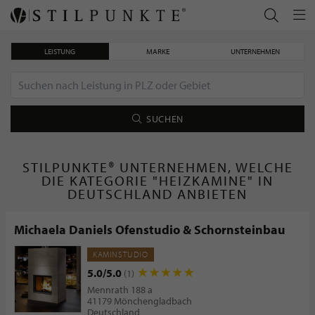
LEISTUNG
MARKE
UNTERNEHMEN
SUCHEN
STILPUNKTE® UNTERNEHMEN, WELCHE
DIE KATEGORIE "HEIZKAMINE" IN
DEUTSCHLAND ANBIETEN
Michaela Daniels Ofenstudio & Schornsteinbau
KAMINSTUDIO
5.0/5.0
(1)
Mennrath 188 a
41179 Mönchengladbach
Deutschland