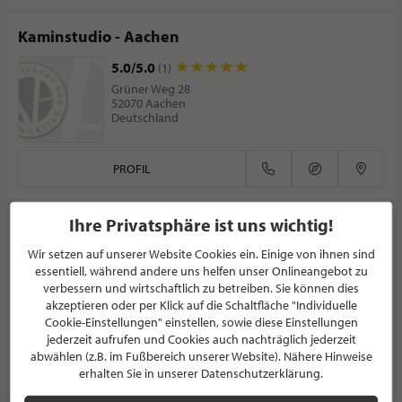
Kaminstudio - Aachen
5.0/5.0
(1)
Grüner Weg 28
52070 Aachen
Deutschland
PROFIL
Ihre Privatsphäre ist uns wichtig!
art of fire Design-Forum GmbH
Wir setzen auf unserer Website Cookies ein. Einige von ihnen sind
KAMINSTUDIO
essentiell, während andere uns helfen unser Onlineangebot zu
5.0/5.0
(1)
verbessern und wirtschaftlich zu betreiben. Sie können dies
akzeptieren oder per Klick auf die Schaltfläche "Individuelle
Kassenberg 6
45779 Mülheim an der Ruhr
Cookie-Einstellungen" einstellen, sowie diese Einstellungen
Deutschland
jederzeit aufrufen und Cookies auch nachträglich jederzeit
abwählen (z.B. im Fußbereich unserer Website). Nähere Hinweise
PROFIL
erhalten Sie in unserer Datenschutzerklärung.