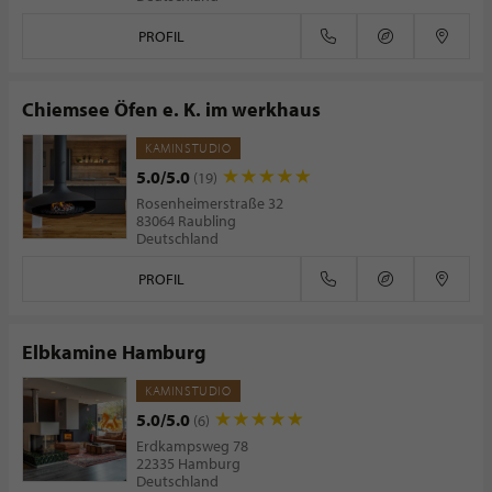
PROFIL
Chiemsee Öfen e. K. im werkhaus
KAMINSTUDIO
5.0/5.0
(19)
Rosenheimerstraße 32
83064 Raubling
Deutschland
PROFIL
Elbkamine Hamburg
KAMINSTUDIO
5.0/5.0
(6)
Erdkampsweg 78
22335 Hamburg
Deutschland