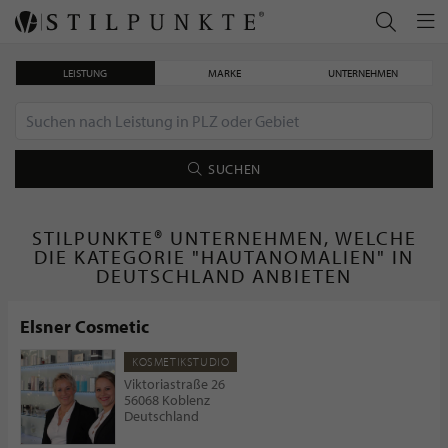
LEISTUNG
MARKE
UNTERNEHMEN
SUCHEN
STILPUNKTE® UNTERNEHMEN, WELCHE
DIE KATEGORIE "HAUTANOMALIEN" IN
DEUTSCHLAND ANBIETEN
Elsner Cosmetic
KOSMETIKSTUDIO
Viktoriastraße 26
56068 Koblenz
Deutschland