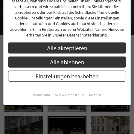
essentiell, während andere uns helfen unser Onlineangebot zu
MITGLIEDSCHAFT BEI STILPUNKTE®
verbessern und wirtschaftlich zu betreiben. Sie können dies
akzeptieren oder per Klick auf die Schaltfläche "Individuelle
Cookie-Einstellungen" einstellen, sowie diese Einstellungen
JETZT GRATIS BEWERBEN
jederzeit aufrufen und Cookies auch nachträglich jederzeit
abwählen (z.B. im Fußbereich unserer Website). Nähere Hinweise
erhalten Sie in unserer Datenschutzerklärung.
Alle akzeptieren
STILPUNKTE AUF
Alle ablehnen
INSTAGRAM
Einstellungen bearbeiten
Impressum
AGB & Datenschutz
Kontakt