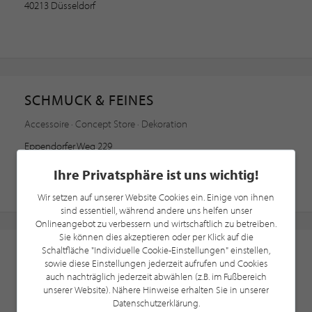
40213 Düsseldorf
SCHMUCK & FEINES
Accessoire · Concept Store · Dekoration
Eppendorfer Weg 229
20251 Hamburg
Ihre Privatsphäre ist uns wichtig!
Wir setzen auf unserer Website Cookies ein. Einige von ihnen
sind essentiell, während andere uns helfen unser
Onlineangebot zu verbessern und wirtschaftlich zu betreiben.
Sie können dies akzeptieren oder per Klick auf die
Schaltfläche "Individuelle Cookie-Einstellungen" einstellen,
Tischler
sowie diese Einstellungen jederzeit aufrufen und Cookies
BENDS
auch nachträglich jederzeit abwählen (z.B. im Fußbereich
unserer Website). Nähere Hinweise erhalten Sie in unserer
Design · Holz · Kork
Datenschutzerklärung.