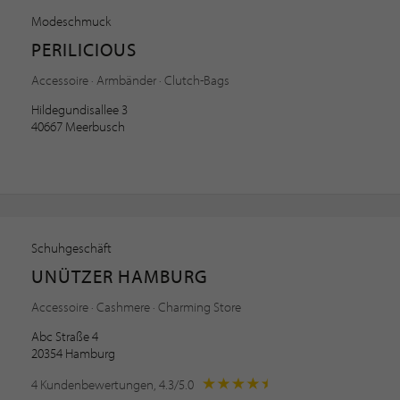
Modeschmuck
PERILICIOUS
Accessoire · Armbänder · Clutch-Bags
Hildegundisallee 3
40667 Meerbusch
Schuhgeschäft
UNÜTZER HAMBURG
Accessoire · Cashmere · Charming Store
Abc Straße 4
20354 Hamburg
4 Kundenbewertungen, 4.3/5.0