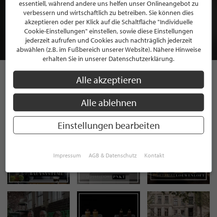
BEWERBEN SIE SICH FÜR EINE GRATIS
essentiell, während andere uns helfen unser Onlineangebot zu
MITGLIEDSCHAFT BEI STILPUNKTE®
verbessern und wirtschaftlich zu betreiben. Sie können dies
akzeptieren oder per Klick auf die Schaltfläche "Individuelle
Cookie-Einstellungen" einstellen, sowie diese Einstellungen
JETZT GRATIS BEWERBEN
jederzeit aufrufen und Cookies auch nachträglich jederzeit
abwählen (z.B. im Fußbereich unserer Website). Nähere Hinweise
erhalten Sie in unserer Datenschutzerklärung.
Alle akzeptieren
STILPUNKTE AUF
Alle ablehnen
INSTAGRAM
Einstellungen bearbeiten
Impressum
AGB & Datenschutz
Kontakt