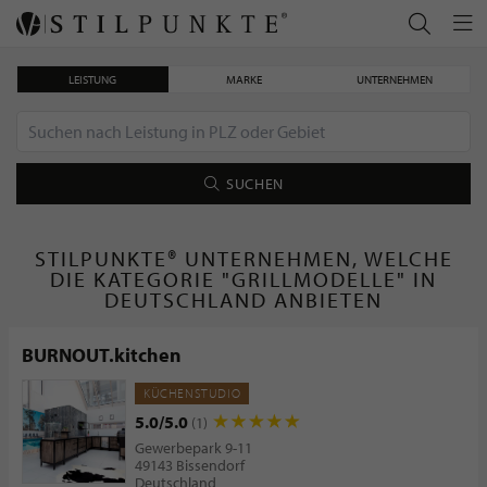
LEISTUNG
MARKE
UNTERNEHMEN
SUCHEN
STILPUNKTE® UNTERNEHMEN, WELCHE
DIE KATEGORIE "GRILLMODELLE" IN
DEUTSCHLAND ANBIETEN
BURNOUT.kitchen
KÜCHENSTUDIO
5.0/5.0
(1)
Gewerbepark 9-11
49143 Bissendorf
Deutschland