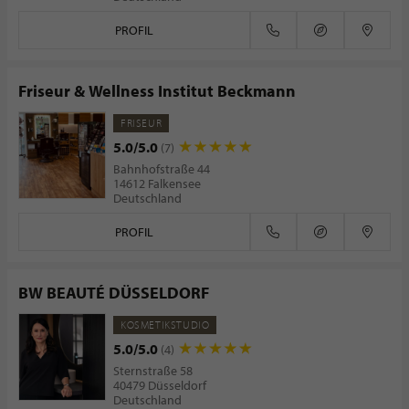
PROFIL
Friseur & Wellness Institut Beckmann
FRISEUR
5.0/5.0
(7)
Bahnhofstraße 44
14612 Falkensee
Deutschland
PROFIL
BW BEAUTÉ DÜSSELDORF
KOSMETIKSTUDIO
5.0/5.0
(4)
Sternstraße 58
40479 Düsseldorf
Deutschland