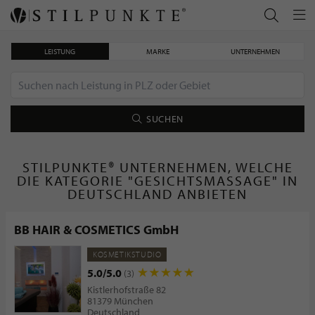
LEISTUNG
MARKE
UNTERNEHMEN
SUCHEN
STILPUNKTE® UNTERNEHMEN, WELCHE
DIE KATEGORIE "GESICHTSMASSAGE" IN
DEUTSCHLAND ANBIETEN
BB HAIR & COSMETICS GmbH
KOSMETIKSTUDIO
5.0/5.0
(3)
Kistlerhofstraße 82
81379 München
Deutschland