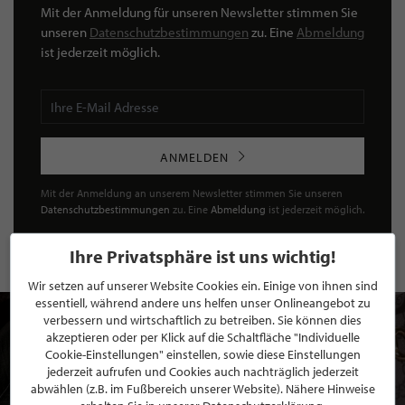
Mit der Anmeldung für unseren Newsletter stimmen Sie
unseren
Datenschutzbestimmungen
zu. Eine
Abmeldung
ist jederzeit möglich.
ANMELDEN
Mit der Anmeldung an unserem Newsletter stimmen Sie unseren
Datenschutzbestimmungen
zu. Eine
Abmeldung
ist jederzeit möglich.
Ihre Privatsphäre ist uns wichtig!
Wir setzen auf unserer Website Cookies ein. Einige von ihnen sind
essentiell, während andere uns helfen unser Onlineangebot zu
verbessern und wirtschaftlich zu betreiben. Sie können dies
akzeptieren oder per Klick auf die Schaltfläche "Individuelle
Cookie-Einstellungen" einstellen, sowie diese Einstellungen
jederzeit aufrufen und Cookies auch nachträglich jederzeit
abwählen (z.B. im Fußbereich unserer Website). Nähere Hinweise