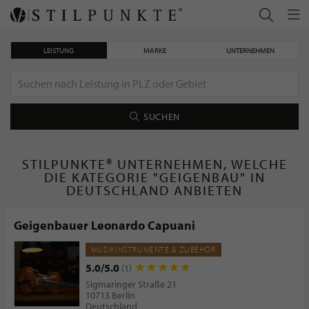
LEISTUNG
MARKE
UNTERNEHMEN
SUCHEN
STILPUNKTE® UNTERNEHMEN, WELCHE
DIE KATEGORIE "GEIGENBAU" IN
DEUTSCHLAND ANBIETEN
Geigenbauer Leonardo Capuani
MUSIKINSTRUMENTE & ZUBEHÖR
5.0/5.0
(1)
Sigmaringer Straße 21
10713 Berlin
Deutschland