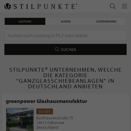
LEISTUNG
MARKE
UNTERNEHMEN
SUCHEN
STILPUNKTE® UNTERNEHMEN, WELCHE
DIE KATEGORIE
"GANZGLASSCHIEBEANLAGEN" IN
DEUTSCHLAND ANBIETEN
greenpower Glashausmanufaktur
GLASER
Barkhausenstraße 75
14612 Falkensee
Deutschland