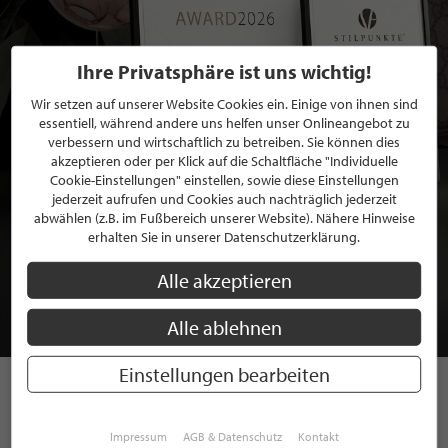
Ihre Privatsphäre ist uns wichtig!
Wir setzen auf unserer Website Cookies ein. Einige von ihnen sind
essentiell, während andere uns helfen unser Onlineangebot zu
verbessern und wirtschaftlich zu betreiben. Sie können dies
akzeptieren oder per Klick auf die Schaltfläche "Individuelle
Cookie-Einstellungen" einstellen, sowie diese Einstellungen
jederzeit aufrufen und Cookies auch nachträglich jederzeit
abwählen (z.B. im Fußbereich unserer Website). Nähere Hinweise
BEWERBEN SIE SICH FÜR EINE GRATIS
erhalten Sie in unserer Datenschutzerklärung.
MITGLIEDSCHAFT BEI STILPUNKTE®
Alle akzeptieren
JETZT GRATIS BEWERBEN
Alle ablehnen
Einstellungen bearbeiten
STILPUNKTE AUF
Impressum
AGB & Datenschutz
Kontakt