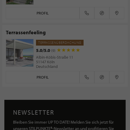
PROFIL
Terrassenfeeling
TERRASSENÜBERDACHUNG
5.0/5.0
(9)
Albin-Köbis-Straße 11
51147 Köln
Deutschland
PROFIL
NEWSLETTER
Bleiben Sie immer UP TO DATE! Melden Sie sich jetzt für
unseren STILPUNKTE®-Newsletter an und profitieren Sie