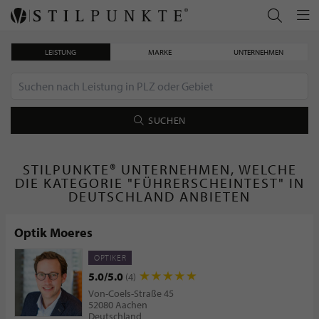
LEISTUNG
MARKE
UNTERNEHMEN
SUCHEN
STILPUNKTE® UNTERNEHMEN, WELCHE
DIE KATEGORIE "FÜHRERSCHEINTEST" IN
DEUTSCHLAND ANBIETEN
Optik Moeres
OPTIKER
5.0/5.0
(4)
Von-Coels-Straße 45
52080 Aachen
Deutschland