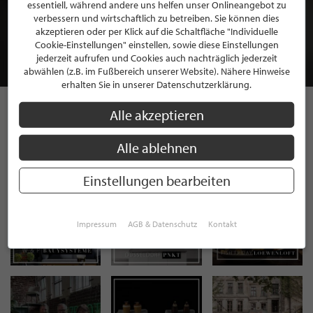
BEWERBEN SIE SICH FÜR EINE GRATIS
essentiell, während andere uns helfen unser Onlineangebot zu
MITGLIEDSCHAFT BEI STILPUNKTE®
verbessern und wirtschaftlich zu betreiben. Sie können dies
akzeptieren oder per Klick auf die Schaltfläche "Individuelle
Cookie-Einstellungen" einstellen, sowie diese Einstellungen
JETZT GRATIS BEWERBEN
jederzeit aufrufen und Cookies auch nachträglich jederzeit
abwählen (z.B. im Fußbereich unserer Website). Nähere Hinweise
erhalten Sie in unserer Datenschutzerklärung.
Alle akzeptieren
STILPUNKTE AUF
Alle ablehnen
INSTAGRAM
Einstellungen bearbeiten
Impressum
AGB & Datenschutz
Kontakt