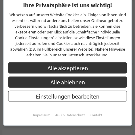
Ihre Privatsphäre ist uns wichtig!
MAIWALD Klavier + Flügel im Konzerthaus
Wir setzen auf unserer Website Cookies ein. Einige von ihnen sind
Brückstr. 21
essentiell, während andere uns helfen unser Onlineangebot zu
44135 Dortmund
verbessern und wirtschaftlich zu betreiben. Sie können dies
Deutschland
akzeptieren oder per Klick auf die Schaltfläche "Individuelle
Cookie-Einstellungen" einstellen, sowie diese Einstellungen
jederzeit aufrufen und Cookies auch nachträglich jederzeit
abwählen (z.B. im Fußbereich unserer Website). Nähere Hinweise
PROFIL
erhalten Sie in unserer Datenschutzerklärung.
Alle akzeptieren
Steinway & Sons Düsseldorf
Alle ablehnen
MUSIKINSTRUMENTE & ZUBEHÖR
Immermannstraße 14-16
40210 Düsseldorf
Einstellungen bearbeiten
Deutschland
Impressum
AGB & Datenschutz
Kontakt
PROFIL