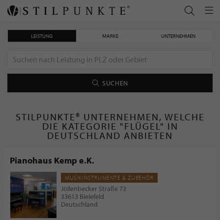
LEISTUNG
MARKE
UNTERNEHMEN
SUCHEN
STILPUNKTE® UNTERNEHMEN, WELCHE
DIE KATEGORIE "FLÜGEL" IN
DEUTSCHLAND ANBIETEN
Pianohaus Kemp e.K.
MUSIKINSTRUMENTE & ZUBEHÖR
Jöllenbecker Straße 73
33613 Bielefeld
Deutschland