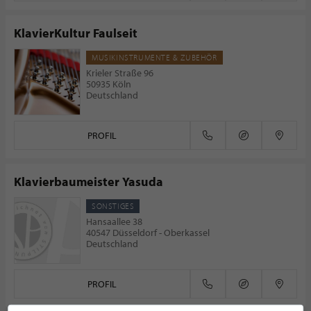
KlavierKultur Faulseit
MUSIKINSTRUMENTE & ZUBEHÖR
Krieler Straße 96
50935 Köln
Deutschland
PROFIL
Klavierbaumeister Yasuda
SONSTIGES
Hansaallee 38
40547 Düsseldorf - Oberkassel
Deutschland
PROFIL