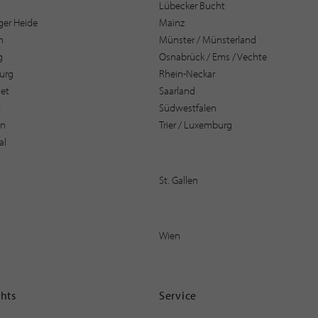
Lübecker Bucht
er Heide
Mainz
n
Münster / Münsterland
g
Osnabrück / Ems / Vechte
urg
Rhein-Neckar
et
Saarland
t
Südwestfalen
en
Trier / Luxemburg
al
St. Gallen
Wien
ghts
Service