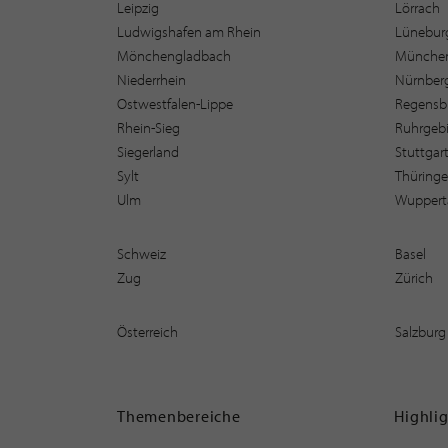
Leipzig
Lörrach
Ludwigshafen am Rhein
Lüneburg
Mönchengladbach
Münche
Niederrhein
Nürnber
Ostwestfalen-Lippe
Regensb
Rhein-Sieg
Ruhrgebi
Siegerland
Stuttgar
Sylt
Thüring
Ulm
Wuppert
Schweiz
Basel
Zug
Zürich
Österreich
Salzburg
Themenbereiche
Highli