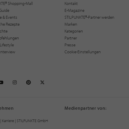
KTE® Shopping-Mall
Kontakt
Guide
E-Magazine
e & Events
STILPUNKTE®-Partner werden
sche Rezepte
Marken
ichte
Kategorien
pfehlungen
Partner
Lifestyle
Presse
interview
Cookie-Einstellungen
NKTE auf Facebook
STILPUNKTE auf Youtube
STILPUNKTE auf Instagram
STILPUNKTE auf Pinterest
STILPUNKTE auf X
nehmen
Medienpartner von:
|
Karriere
| STILPUNKTE GmbH