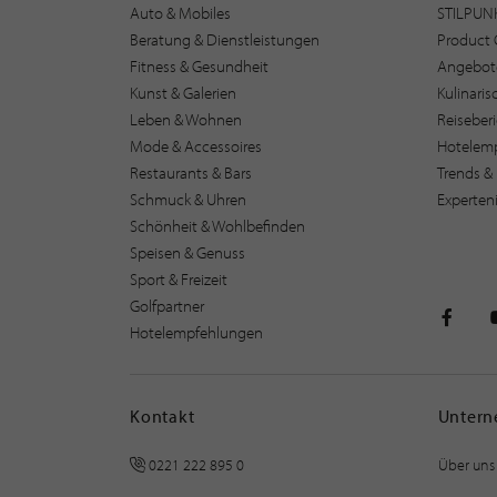
Auto & Mobiles
STILPUN
Beratung & Dienstleistungen
Product 
Fitness & Gesundheit
Angebot
Kunst & Galerien
Kulinari
Leben & Wohnen
Reiseber
Mode & Accessoires
Hotelem
Restaurants & Bars
Trends & 
Schmuck & Uhren
Experten
Schönheit & Wohlbefinden
Speisen & Genuss
Sport & Freizeit
Golfpartner
Hotelempfehlungen
STILPU
Kontakt
Unter
0221 222 895 0
Über uns