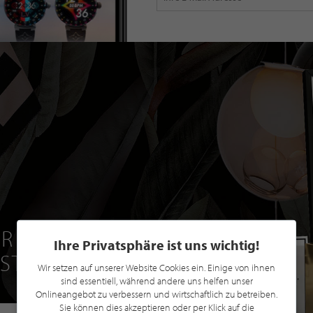
R EINE GRATIS
Ihre Privatsphäre ist uns wichtig!
 STILPUNKTE®
Wir setzen auf unserer Website Cookies ein. Einige von ihnen
sind essentiell, während andere uns helfen unser
Onlineangebot zu verbessern und wirtschaftlich zu betreiben.
Sie können dies akzeptieren oder per Klick auf die