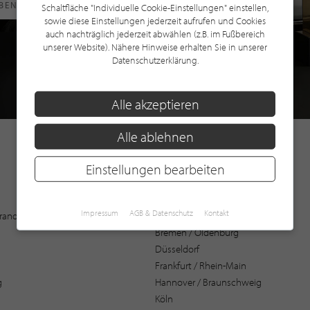
RBEN
Schaltfläche "Individuelle Cookie-Einstellungen" einstellen,
sowie diese Einstellungen jederzeit aufrufen und Cookies
auch nachträglich jederzeit abwählen (z.B. im Fußbereich
unserer Website). Nähere Hinweise erhalten Sie in unserer
Datenschutzerklärung.
Alle akzeptieren
Alle ablehnen
Einstellungen bearbeiten
Augsburg
Impressum
AGB & Datenschutz
Kontakt
 Brandenburg
Bochum
Bremen / Oldenburg
Düsseldorf
Frankfurt / Rhein-Main
g
Hannover / Braunschweig
Köln