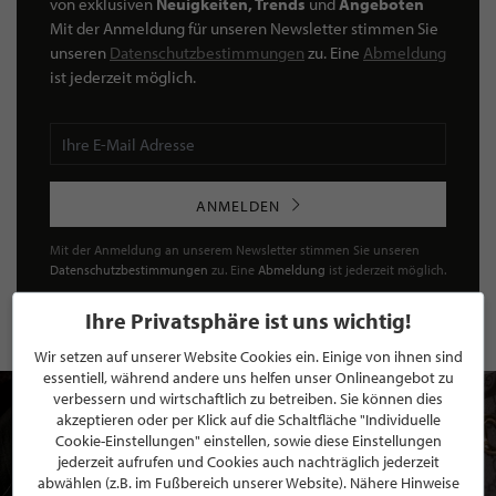
von exklusiven
Neuigkeiten, Trends
und
Angeboten
Mit der Anmeldung für unseren Newsletter stimmen Sie
unseren
Datenschutzbestimmungen
zu. Eine
Abmeldung
ist jederzeit möglich.
ANMELDEN
Mit der Anmeldung an unserem Newsletter stimmen Sie unseren
Datenschutzbestimmungen
zu. Eine
Abmeldung
ist jederzeit möglich.
Ihre Privatsphäre ist uns wichtig!
Wir setzen auf unserer Website Cookies ein. Einige von ihnen sind
essentiell, während andere uns helfen unser Onlineangebot zu
verbessern und wirtschaftlich zu betreiben. Sie können dies
akzeptieren oder per Klick auf die Schaltfläche "Individuelle
Cookie-Einstellungen" einstellen, sowie diese Einstellungen
jederzeit aufrufen und Cookies auch nachträglich jederzeit
abwählen (z.B. im Fußbereich unserer Website). Nähere Hinweise