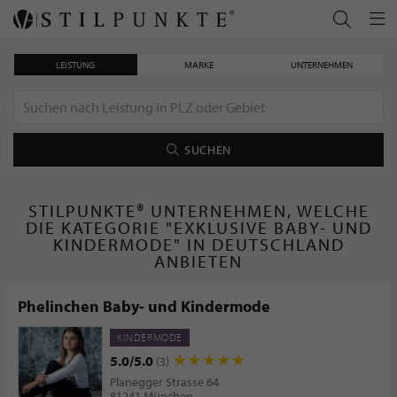
LEISTUNG
MARKE
UNTERNEHMEN
SUCHEN
STILPUNKTE® UNTERNEHMEN, WELCHE
DIE KATEGORIE "EXKLUSIVE BABY- UND
KINDERMODE" IN DEUTSCHLAND
ANBIETEN
Phelinchen Baby- und Kindermode
KINDERMODE
5.0/5.0
(3)
Planegger Strasse 64
81241 München