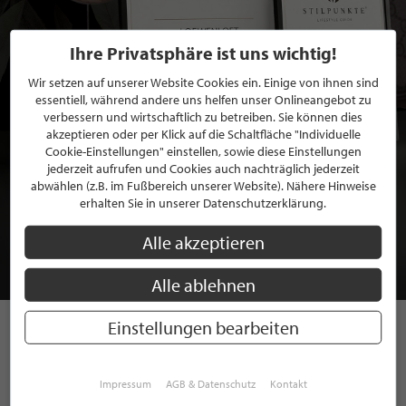
Ihre Privatsphäre ist uns wichtig!
Wir setzen auf unserer Website Cookies ein. Einige von ihnen sind
essentiell, während andere uns helfen unser Onlineangebot zu
verbessern und wirtschaftlich zu betreiben. Sie können dies
akzeptieren oder per Klick auf die Schaltfläche "Individuelle
Cookie-Einstellungen" einstellen, sowie diese Einstellungen
jederzeit aufrufen und Cookies auch nachträglich jederzeit
BEWERBEN SIE SICH FÜR EINE GRATIS
abwählen (z.B. im Fußbereich unserer Website). Nähere Hinweise
erhalten Sie in unserer Datenschutzerklärung.
MITGLIEDSCHAFT BEI STILPUNKTE®
Alle akzeptieren
JETZT GRATIS BEWERBEN
Alle ablehnen
Einstellungen bearbeiten
STILPUNKTE AUF
INSTAGRAM
Impressum
AGB & Datenschutz
Kontakt