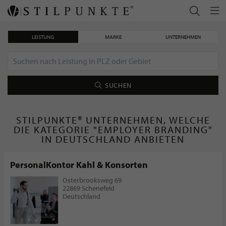
LEISTUNG
MARKE
UNTERNEHMEN
SUCHEN
STILPUNKTE® UNTERNEHMEN, WELCHE
DIE KATEGORIE "EMPLOYER BRANDING"
IN DEUTSCHLAND ANBIETEN
PersonalKontor Kahl & Konsorten
Osterbrooksweg 69
22869 Schenefeld
Deutschland