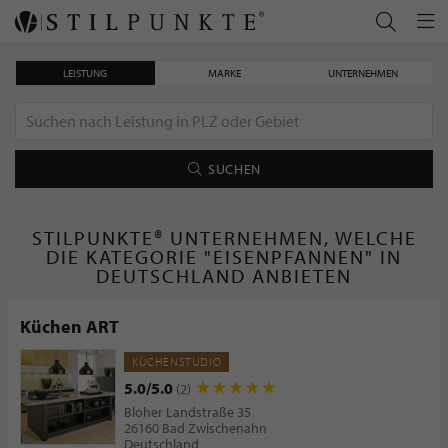
LEISTUNG
MARKE
UNTERNEHMEN
SUCHEN
STILPUNKTE® UNTERNEHMEN, WELCHE
DIE KATEGORIE "EISENPFANNEN" IN
DEUTSCHLAND ANBIETEN
Küchen ART
KÜCHENSTUDIO
5.0/5.0
(2)
Bloher Landstraße 35
26160 Bad Zwischenahn
Deutschland