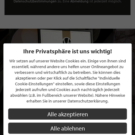
Datenschutzbestimmungen
zu. Eine
Abmeldung
ist jederzeit möglich.
Ihre Privatsphäre ist uns wichtig!
Wir setzen auf unserer Website Cookies ein. Einige von ihnen sind
essentiell, während andere uns helfen unser Onlineangebot zu
verbessern und wirtschaftlich zu betreiben. Sie können dies
akzeptieren oder per Klick auf die Schaltfläche "Individuelle
Cookie-Einstellungen" einstellen, sowie diese Einstellungen
jederzeit aufrufen und Cookies auch nachträglich jederzeit
abwählen (z.B. im Fußbereich unserer Website). Nähere Hinweise
erhalten Sie in unserer Datenschutzerklärung.
Alle akzeptieren
Alle ablehnen
BEWERBEN SIE SICH FÜR EINE GRATIS