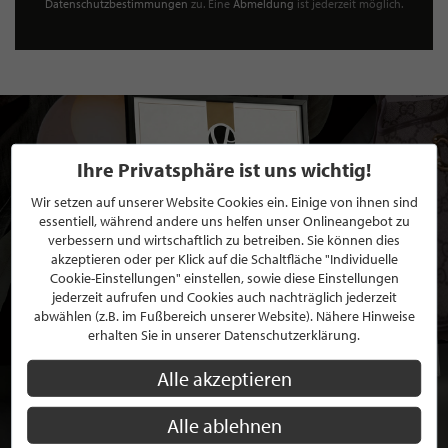
Datenschutzbestimmungen
zu. Eine
Abmeldung
ist jederzeit möglich.
Ihre Privatsphäre ist uns wichtig!
Wir setzen auf unserer Website Cookies ein. Einige von ihnen sind
essentiell, während andere uns helfen unser Onlineangebot zu
verbessern und wirtschaftlich zu betreiben. Sie können dies
akzeptieren oder per Klick auf die Schaltfläche "Individuelle
Cookie-Einstellungen" einstellen, sowie diese Einstellungen
jederzeit aufrufen und Cookies auch nachträglich jederzeit
abwählen (z.B. im Fußbereich unserer Website). Nähere Hinweise
erhalten Sie in unserer Datenschutzerklärung.
Alle akzeptieren
Alle ablehnen
BEWERBEN SIE SICH FÜR EINE GRATIS