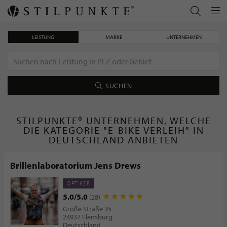
LEISTUNG
MARKE
UNTERNEHMEN
SUCHEN
STILPUNKTE® UNTERNEHMEN, WELCHE
DIE KATEGORIE "E-BIKE VERLEIH" IN
DEUTSCHLAND ANBIETEN
Brillenlaboratorium Jens Drews
OPTIKER
5.0/5.0
(28)
Große Straße 35
24937 Flensburg
Deutschland