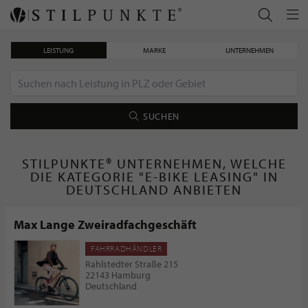
LEISTUNG
MARKE
UNTERNEHMEN
SUCHEN
STILPUNKTE® UNTERNEHMEN, WELCHE
DIE KATEGORIE "E-BIKE LEASING" IN
DEUTSCHLAND ANBIETEN
Max Lange Zweiradfachgeschäft
FAHRRADHÄNDLER
Rahlstedter Straße 215
22143 Hamburg
Deutschland