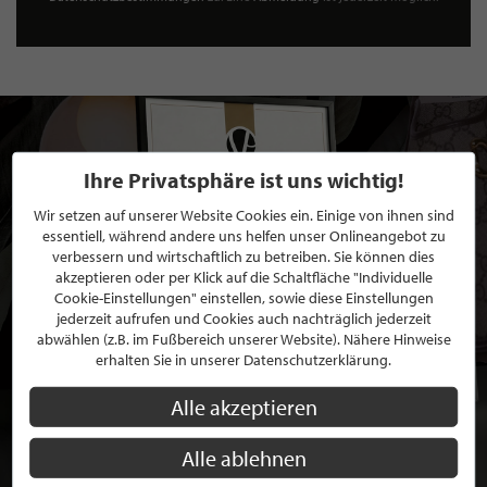
Ihre Privatsphäre ist uns wichtig!
Wir setzen auf unserer Website Cookies ein. Einige von ihnen sind
essentiell, während andere uns helfen unser Onlineangebot zu
verbessern und wirtschaftlich zu betreiben. Sie können dies
akzeptieren oder per Klick auf die Schaltfläche "Individuelle
Cookie-Einstellungen" einstellen, sowie diese Einstellungen
jederzeit aufrufen und Cookies auch nachträglich jederzeit
abwählen (z.B. im Fußbereich unserer Website). Nähere Hinweise
erhalten Sie in unserer Datenschutzerklärung.
Alle akzeptieren
Alle ablehnen
BEWERBEN SIE SICH FÜR EINE GRATIS