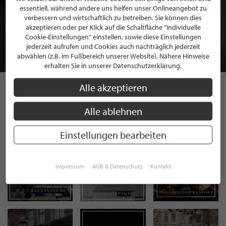
essentiell, während andere uns helfen unser Onlineangebot zu
BEWERBEN SIE SICH FÜR EINE GRATIS
verbessern und wirtschaftlich zu betreiben. Sie können dies
MITGLIEDSCHAFT BEI STILPUNKTE®
akzeptieren oder per Klick auf die Schaltfläche "Individuelle
Cookie-Einstellungen" einstellen, sowie diese Einstellungen
jederzeit aufrufen und Cookies auch nachträglich jederzeit
JETZT GRATIS BEWERBEN
abwählen (z.B. im Fußbereich unserer Website). Nähere Hinweise
erhalten Sie in unserer Datenschutzerklärung.
Alle akzeptieren
STILPUNKTE AUF
Alle ablehnen
INSTAGRAM
Einstellungen bearbeiten
Impressum
AGB & Datenschutz
Kontakt