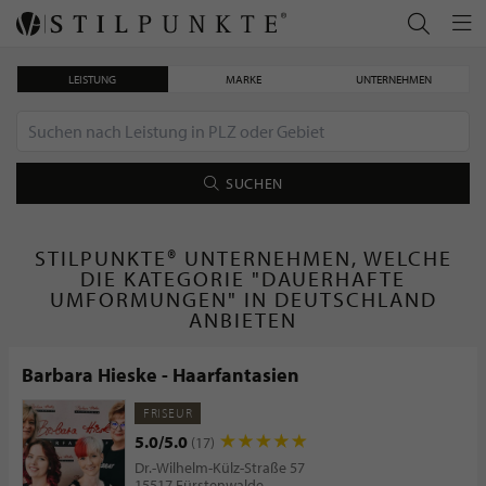
LEISTUNG
MARKE
UNTERNEHMEN
SUCHEN
STILPUNKTE® UNTERNEHMEN, WELCHE
DIE KATEGORIE "DAUERHAFTE
UMFORMUNGEN" IN DEUTSCHLAND
ANBIETEN
Barbara Hieske - Haarfantasien
FRISEUR
5.0/5.0
(17)
Dr.-Wilhelm-Külz-Straße 57
15517 Fürstenwalde