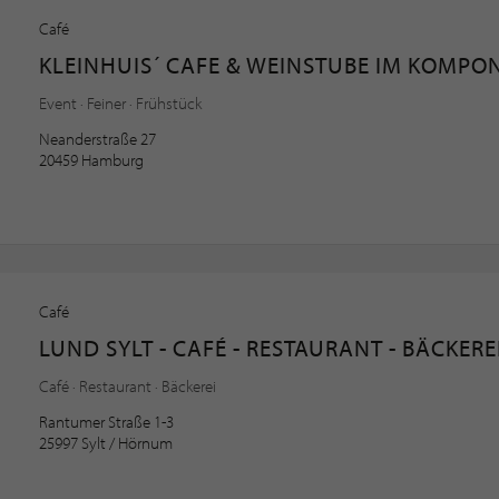
Café
KLEINHUIS´ CAFE & WEINSTUBE IM KOMPO
Event · Feiner · Frühstück
Neanderstraße 27
20459 Hamburg
Café
LUND SYLT - CAFÉ - RESTAURANT - BÄCKERE
Café · Restaurant · Bäckerei
Rantumer Straße 1-3
25997 Sylt / Hörnum