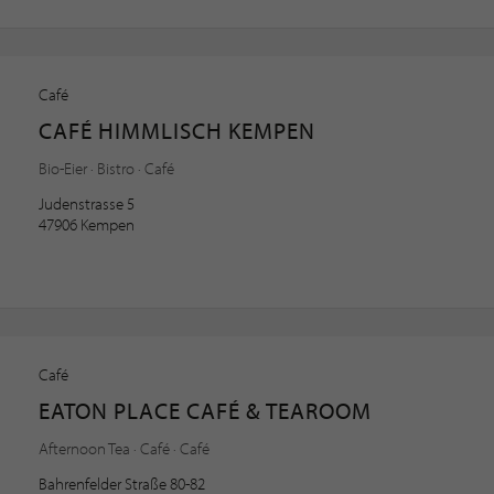
Café
CAFÉ HIMMLISCH KEMPEN
Bio-Eier · Bistro · Café
Judenstrasse 5
47906 Kempen
Café
EATON PLACE CAFÉ & TEAROOM
Afternoon Tea · Café · Café
Bahrenfelder Straße 80-82