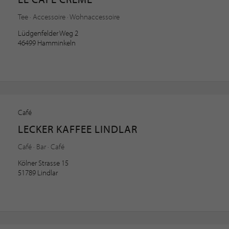
Tee · Accessoire · Wohnaccessoire
Lüdgenfelder Weg 2
46499 Hamminkeln
Café
LECKER KAFFEE LINDLAR
Café · Bar · Café
Kölner Strasse 15
51789 Lindlar