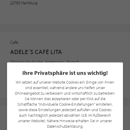
22765 Hamburg
Café
ADELE´S CAFÉ LITA
Afrikanische Küche · Americano · Brunch
Uhlandstraße 184
Ihre Privatsphäre ist uns wichtig!
10623 Berlin
Wir setzen auf unserer Website Cookies ein. Einige von ihnen
1 Kundenbewertung, 5.0/5.0
sind essentiell, während andere uns helfen unser
Onlineangebot zu verbessern und wirtschaftlich zu betreiben.
Sie können dies akzeptieren oder per Klick auf die
Schaltfläche "Individuelle Cookie-Einstellungen" einstellen,
sowie diese Einstellungen jederzeit aufrufen und Cookies
auch nachträglich jederzeit abwählen (z.B. im Fußbereich
Café
unserer Website). Nähere Hinweise erhalten Sie in unserer
LA CAFFÈTTERIA
Datenschutzerklärung.