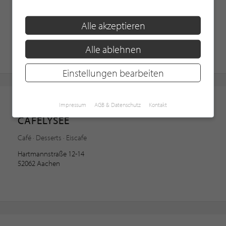
Frühstück · Lunch · Abendessen
Alle akzeptieren
Abendrothsweg 54
20251 Hamburg
Alle ablehnen
1 Kundenbewertung, 5.0/5.0
Einstellungen bearbeiten
Café
Impressum
AGB & Datenschutz
Kontakt
CAFÉLYSÉE
Café · Desserts · Eiscafe
Hartmannstraße 12-14
52062 Aachen