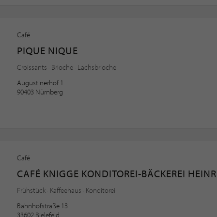
Café
PIQUE NIQUE
Croissants · Brioche · Lachsbrioche
Augustinerhof 1
90403 Nürnberg
Café
CAFÉ KNIGGE KONDITOREI-BÄCKEREI HEINR
Frühstück · Kaffeehaus · Konditorei
Bahnhofstraße 13
33602 Bielefeld