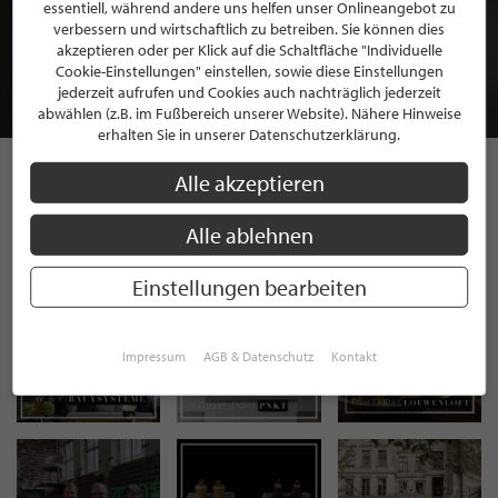
BEWERBEN SIE SICH FÜR EINE GRATIS
essentiell, während andere uns helfen unser Onlineangebot zu
MITGLIEDSCHAFT BEI STILPUNKTE®
verbessern und wirtschaftlich zu betreiben. Sie können dies
akzeptieren oder per Klick auf die Schaltfläche "Individuelle
Cookie-Einstellungen" einstellen, sowie diese Einstellungen
JETZT GRATIS BEWERBEN
jederzeit aufrufen und Cookies auch nachträglich jederzeit
abwählen (z.B. im Fußbereich unserer Website). Nähere Hinweise
erhalten Sie in unserer Datenschutzerklärung.
Alle akzeptieren
STILPUNKTE AUF
Alle ablehnen
INSTAGRAM
Einstellungen bearbeiten
Impressum
AGB & Datenschutz
Kontakt