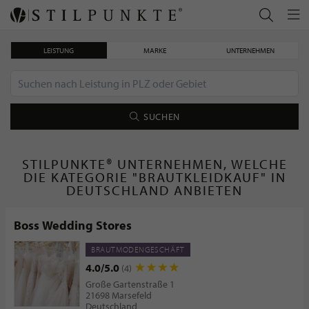
LEISTUNG
MARKE
UNTERNEHMEN
SUCHEN
STILPUNKTE® UNTERNEHMEN, WELCHE
DIE KATEGORIE "BRAUTKLEIDKAUF" IN
DEUTSCHLAND ANBIETEN
Boss Wedding Stores
BRAUTMODENGESCHÄFT
4.0/5.0
(4)
Große Gartenstraße 1
21698 Marsefeld
Deutschland