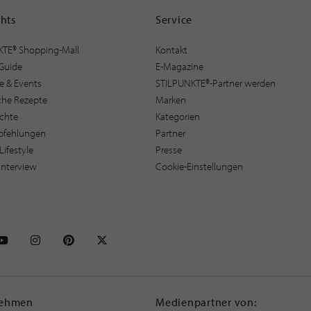
ghts
Service
KTE® Shopping-Mall
Kontakt
Guide
E-Magazine
e & Events
STILPUNKTE®-Partner werden
sche Rezepte
Marken
ichte
Kategorien
pfehlungen
Partner
Lifestyle
Presse
interview
Cookie-Einstellungen
NKTE auf Facebook
STILPUNKTE auf Youtube
STILPUNKTE auf Instagram
STILPUNKTE auf Pinterest
STILPUNKTE auf X
nehmen
Medienpartner von: