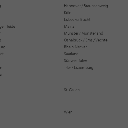
g
Hannover / Braunschweig
Köln
Lübecker Bucht
er Heide
Mainz
n
Münster / Münsterland
g
Osnabrück / Ems / Vechte
urg
Rhein-Neckar
et
Saarland
t
Südwestfalen
en
Trier / Luxemburg
al
St. Gallen
Wien