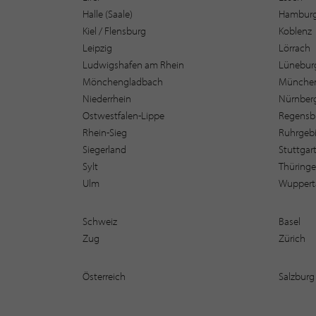
Halle (Saale)
Hambur
Kiel / Flensburg
Koblenz
Leipzig
Lörrach
Ludwigshafen am Rhein
Lüneburg
Mönchengladbach
Münche
Niederrhein
Nürnber
Ostwestfalen-Lippe
Regensb
Rhein-Sieg
Ruhrgebi
Siegerland
Stuttgar
Sylt
Thüring
Ulm
Wuppert
Schweiz
Basel
Zug
Zürich
Österreich
Salzburg