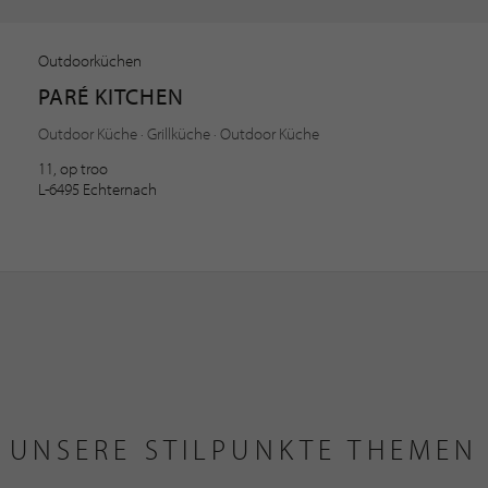
Outdoorküchen
PARÉ KITCHEN
Outdoor Küche · Grillküche · Outdoor Küche
11, op troo
L-6495 Echternach
UNSERE STILPUNKTE THEMEN