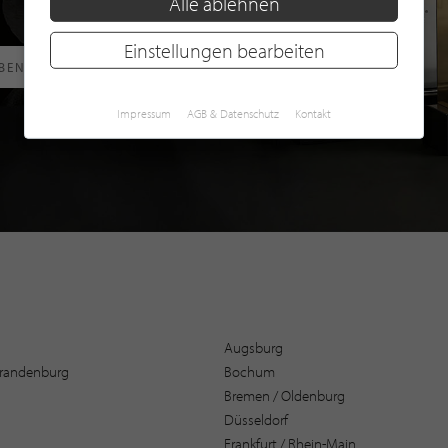
Alle ablehnen
Einstellungen bearbeiten
RBEN
Impressum
AGB & Datenschutz
Kontakt
Augsburg
 Brandenburg
Bochum
Bremen / Oldenburg
Düsseldorf
Frankfurt / Rhein-Main