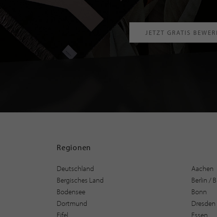
JETZT GRATIS BEWE
Regionen
Deutschland
Aachen
Bergisches Land
Berlin /
Bodensee
Bonn
Dortmund
Dresden
Eifel
Essen