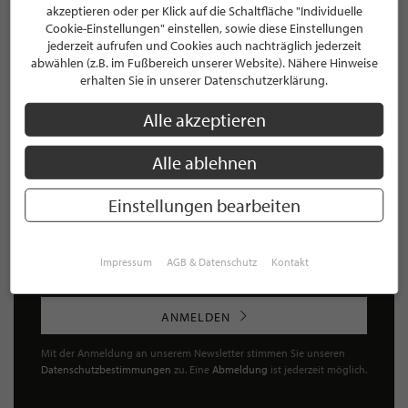
akzeptieren oder per Klick auf die Schaltfläche "Individuelle
Cookie-Einstellungen" einstellen, sowie diese Einstellungen
jederzeit aufrufen und Cookies auch nachträglich jederzeit
abwählen (z.B. im Fußbereich unserer Website). Nähere Hinweise
NEWSLETTER
erhalten Sie in unserer Datenschutzerklärung.
Bleiben Sie immer UP TO DATE! Melden Sie sich jetzt für
Alle akzeptieren
unseren STILPUNKTE®-Newsletter an und profitieren Sie
von exklusiven
Neuigkeiten, Trends
und
Angeboten
Alle ablehnen
Mit der Anmeldung für unseren Newsletter stimmen Sie
unseren
Datenschutzbestimmungen
zu. Eine
Abmeldung
Einstellungen bearbeiten
ist jederzeit möglich.
Impressum
AGB & Datenschutz
Kontakt
ANMELDEN
Mit der Anmeldung an unserem Newsletter stimmen Sie unseren
Datenschutzbestimmungen
zu. Eine
Abmeldung
ist jederzeit möglich.