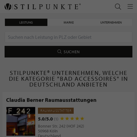
LEISTUNG
MARKE
UNTERNEHMEN
SUCHEN
STILPUNKTE® UNTERNEHMEN, WELCHE
DIE KATEGORIE "BAD ACCESSOIRES" IN
DEUTSCHLAND ANBIETEN
Claudia Berner Raumausstattungen
RAUMAUSSTATTER
5.0/5.0
(1)
Bonner Str. 242 (HOF 242)
50968 Köln
Deutschland