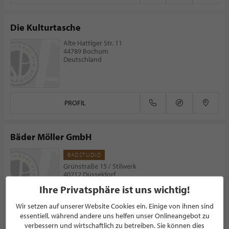
Die Kulturtasche
Alte Hattiger Str. 11
44789 Bochum
Deutschland
PROFIL
Bäder Möller GmbH
BADSTUDIO
Grünstraße 15 / Stilwerk
40212 Düsseldorf
Deutschland
Ihre Privatsphäre ist uns wichtig!
Wir setzen auf unserer Website Cookies ein. Einige von ihnen sind
PROFIL
essentiell, während andere uns helfen unser Onlineangebot zu
verbessern und wirtschaftlich zu betreiben. Sie können dies