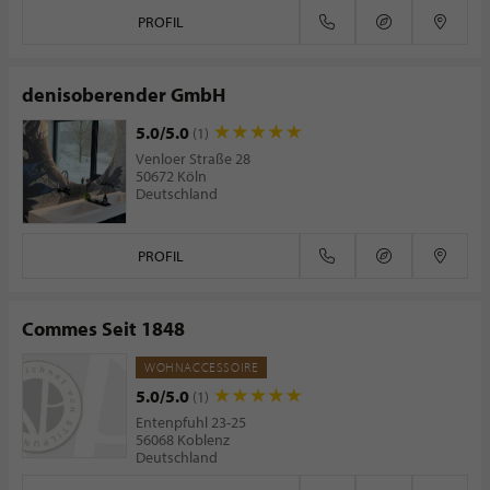
PROFIL
denisoberender GmbH
5.0/5.0
(1)
Venloer Straße 28
50672 Köln
Deutschland
PROFIL
Commes Seit 1848
WOHNACCESSOIRE
5.0/5.0
(1)
Entenpfuhl 23-25
56068 Koblenz
Deutschland