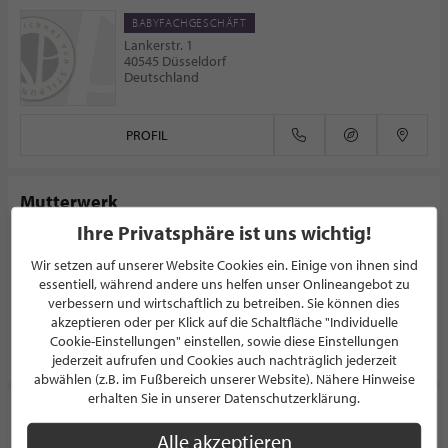
BABYFACHGESCHÄFT
Lankerstr. 1
40545 Düsseldorf
Deutschland
PROFIL
Mutterwerk
Ihre Privatsphäre ist uns wichtig!
BABYFACHGESCHÄFT
Am Neumarkt 1
Wir setzen auf unserer Website Cookies ein. Einige von ihnen sind
41564 Kaarst
essentiell, während andere uns helfen unser Onlineangebot zu
Deutschland
verbessern und wirtschaftlich zu betreiben. Sie können dies
akzeptieren oder per Klick auf die Schaltfläche "Individuelle
Cookie-Einstellungen" einstellen, sowie diese Einstellungen
PROFIL
jederzeit aufrufen und Cookies auch nachträglich jederzeit
abwählen (z.B. im Fußbereich unserer Website). Nähere Hinweise
erhalten Sie in unserer Datenschutzerklärung.
Herzentreu
Alle akzeptieren