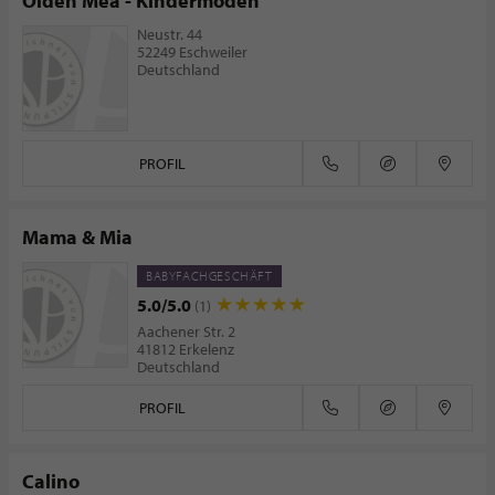
Olden Mea - Kindermoden
Neustr. 44
52249 Eschweiler
Deutschland
PROFIL
Mama & Mia
BABYFACHGESCHÄFT
5.0/5.0
(1)
Aachener Str. 2
41812 Erkelenz
Deutschland
PROFIL
Calino