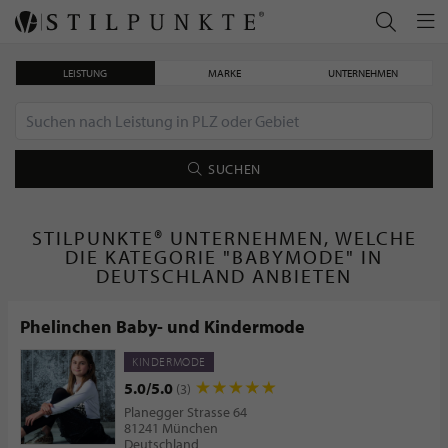
LEISTUNG
MARKE
UNTERNEHMEN
SUCHEN
STILPUNKTE® UNTERNEHMEN, WELCHE
DIE KATEGORIE "BABYMODE" IN
DEUTSCHLAND ANBIETEN
Phelinchen Baby- und Kindermode
KINDERMODE
5.0/5.0
(3)
Planegger Strasse 64
81241 München
Deutschland