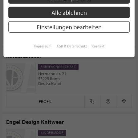
BABYFACHGESCHÄFT
Konkordiastraße 102
Alle ablehnen
40219 Düsseldorf
Deutschland
Einstellungen bearbeiten
PROFIL
Impressum
AGB & Datenschutz
Kontakt
Kinderzimmer
BABYFACHGESCHÄFT
Hermannstr. 21
53225 Bonn
Deutschland
PROFIL
Engel Design Knitwear
KINDERMODE