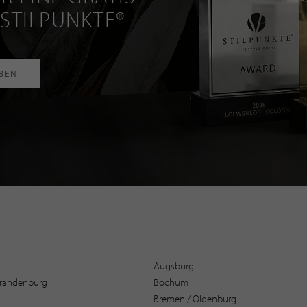
 STILPUNKTE®
RBEN
Augsburg
 Brandenburg
Bochum
Bremen / Oldenburg