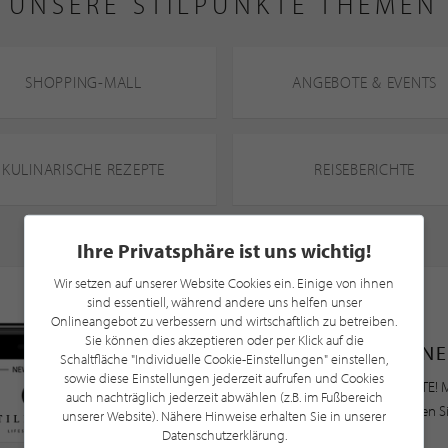
UNSERE STILPUNKTE THEMEN
SHOPPING-MALL
ANGEBOTE & EVENTS
KULINARISCHE REZEPTE
REISEBERICHTE
Ihre Privatsphäre ist uns wichtig!
Wir setzen auf unserer Website Cookies ein. Einige von ihnen
sind essentiell, während andere uns helfen unser
Onlineangebot zu verbessern und wirtschaftlich zu betreiben.
Sie können dies akzeptieren oder per Klick auf die
NE
Schaltfläche "Individuelle Cookie-Einstellungen" einstellen,
sowie diese Einstellungen jederzeit aufrufen und Cookies
Bleiben Sie immer UP TO DATE! M
auch nachträglich jederzeit abwählen (z.B. im Fußbereich
Newsletter an und profitieren S
unserer Website). Nähere Hinweise erhalten Sie in unserer
Datenschutzerklärung.