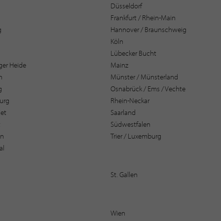
Düsseldorf
Frankfurt / Rhein-Main
g
Hannover / Braunschweig
Köln
Lübecker Bucht
er Heide
Mainz
n
Münster / Münsterland
g
Osnabrück / Ems / Vechte
urg
Rhein-Neckar
et
Saarland
t
Südwestfalen
en
Trier / Luxemburg
al
St. Gallen
Wien