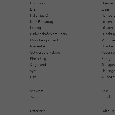
Dortmund
Dresden
Eifel
Essen
Halle (Saale)
Hambur
Kiel / Flensburg
Koblenz
Leipzig
Lörrach
Ludwigshafen am Rhein
Lüneburg
Mönchengladbach
Münche
Niederrhein
Nürnber
Ostwestfalen-Lippe
Regensb
Rhein-Sieg
Ruhrgebi
Siegerland
Stuttgar
Sylt
Thüring
Ulm
Wuppert
Schweiz
Basel
Zug
Zürich
Österreich
Salzburg