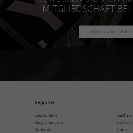
MITGLIEDSCHAFT BEI
JETZT GRATIS BEWE
Regionen
Deutschland
Aachen
Bergisches Land
Berlin /
Bodensee
Bonn