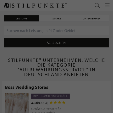
LEISTUNG
MARKE
UNTERNEHMEN
SUCHEN
STILPUNKTE® UNTERNEHMEN, WELCHE
DIE KATEGORIE
"AUFBEWAHRUNGSSERVICE" IN
DEUTSCHLAND ANBIETEN
Boss Wedding Stores
BRAUTMODENGESCHÄFT
4.0/5.0
(4)
Große Gartenstraße 1
21698 Marsefeld