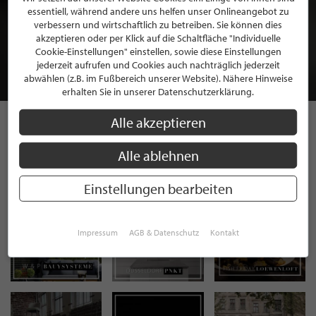
essentiell, während andere uns helfen unser Onlineangebot zu
BEWERBEN SIE SICH FÜR EINE GRATIS
verbessern und wirtschaftlich zu betreiben. Sie können dies
MITGLIEDSCHAFT BEI STILPUNKTE®
akzeptieren oder per Klick auf die Schaltfläche "Individuelle
Cookie-Einstellungen" einstellen, sowie diese Einstellungen
jederzeit aufrufen und Cookies auch nachträglich jederzeit
JETZT GRATIS BEWERBEN
abwählen (z.B. im Fußbereich unserer Website). Nähere Hinweise
erhalten Sie in unserer Datenschutzerklärung.
Alle akzeptieren
STILPUNKTE AUF
Alle ablehnen
INSTAGRAM
Einstellungen bearbeiten
Impressum
AGB & Datenschutz
Kontakt