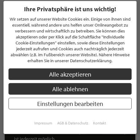
Ihre Privatsphäre ist uns wichtig!
Prince
Wir setzen auf unserer Website Cookies ein. Einige von ihnen sind
RESTAURANT
essentiell, während andere uns helfen unser Onlineangebot zu
Rosa-Luxemburg-Straße 9-11
verbessern und wirtschaftlich zu betreiben. Sie können dies
10178 Berlin
akzeptieren oder per Klick auf die Schaltfläche "Individuelle
Deutschland
Cookie-Einstellungen" einstellen, sowie diese Einstellungen
jederzeit aufrufen und Cookies auch nachträglich jederzeit
abwählen (z.B. im Fußbereich unserer Website). Nähere Hinweise
PROFIL
erhalten Sie in unserer Datenschutzerklärung.
Alle akzeptieren
Alle ablehnen
NEWSLETTER
Einstellungen bearbeiten
Bleiben Sie immer UP TO DATE! Melden Sie sich jetzt für
unseren STILPUNKTE®-Newsletter an und profitieren Sie
von exklusiven
Neuigkeiten, Trends
und
Angeboten
Impressum
AGB & Datenschutz
Kontakt
Mit der Anmeldung für unseren Newsletter stimmen Sie
unseren
Datenschutzbestimmungen
zu. Eine
Abmeldung
ist jederzeit möglich.