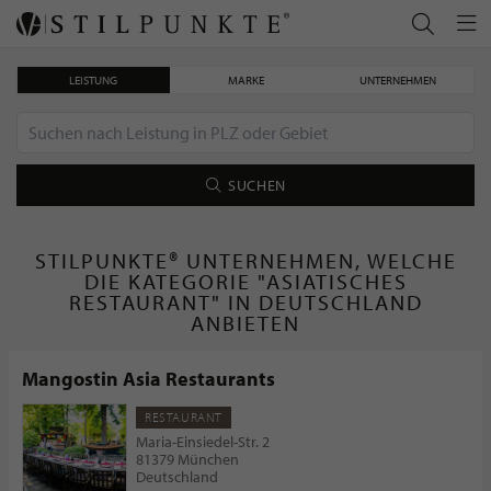
LEISTUNG
MARKE
UNTERNEHMEN
SUCHEN
STILPUNKTE® UNTERNEHMEN, WELCHE
DIE KATEGORIE "ASIATISCHES
RESTAURANT" IN DEUTSCHLAND
ANBIETEN
Mangostin Asia Restaurants
RESTAURANT
Maria-Einsiedel-Str. 2
81379 München
Deutschland