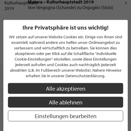
Matera – Kulturhauptstadt 2019
Von Vergogna (Schande) zu Orgoglio (Stolz)
ADVERTORIAL
Ihre Privatsphäre ist uns wichtig!
Reisetrends 2019
Die beliebtesten Urlaubsziele der Deutschen
Wir setzen auf unserer Website Cookies ein. Einige von ihnen sind
essentiell, während andere uns helfen unser Onlineangebot zu
verbessern und wirtschaftlich zu betreiben. Sie können dies
ADVERTORIAL
Reisetipp Santorini
akzeptieren oder per Klick auf die Schaltfläche "Individuelle
Wellness und Action mit atemberaubender
Cookie-Einstellungen" einstellen, sowie diese Einstellungen
Aussicht
jederzeit aufrufen und Cookies auch nachträglich jederzeit
abwählen (z.B. im Fußbereich unserer Website). Nähere Hinweise
erhalten Sie in unserer Datenschutzerklärung.
KATEGORIEN
Alle akzeptieren
Abenteuerreisen
Alle ablehnen
Familienreise
Einstellungen bearbeiten
Fernreise