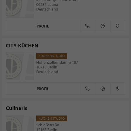
06237 Leuna
Deutschland
PROFIL
CITY-KÜCHEN
KÜCHENSTUDIO
Hohenzollerndamm 187
10713 Berlin
Deutschland
PROFIL
Culinaris
KÜCHENSTUDIO
Schloßstraße 1
12163 Berlin