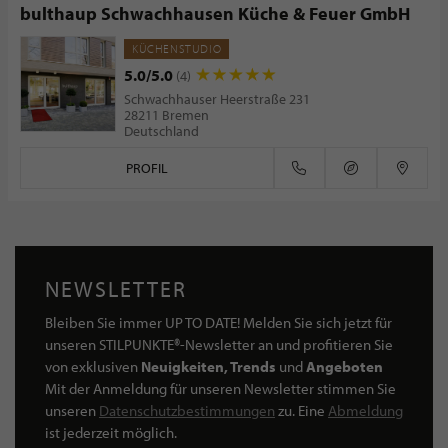
bulthaup Schwachhausen Küche & Feuer GmbH
KÜCHENSTUDIO
5.0/5.0
(4)
Schwachhauser Heerstraße 231
28211 Bremen
Deutschland
PROFIL
NEWSLETTER
Bleiben Sie immer UP TO DATE! Melden Sie sich jetzt für
unseren STILPUNKTE®-Newsletter an und profitieren Sie
von exklusiven
Neuigkeiten, Trends
und
Angeboten
Mit der Anmeldung für unseren Newsletter stimmen Sie
unseren
Datenschutzbestimmungen
zu. Eine
Abmeldung
ist jederzeit möglich.