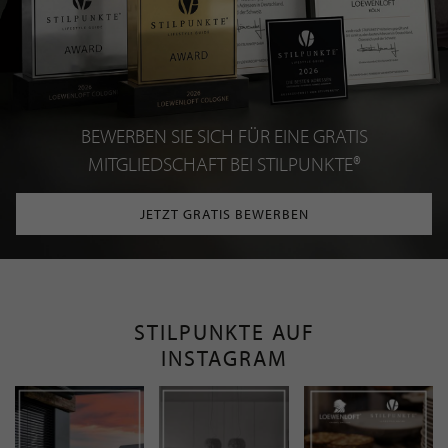
BEWERBEN SIE SICH FÜR EINE GRATIS
MITGLIEDSCHAFT BEI STILPUNKTE®
JETZT GRATIS BEWERBEN
STILPUNKTE AUF
INSTAGRAM