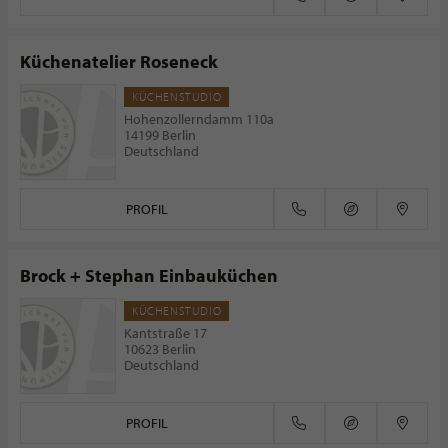
Küchenatelier Roseneck
KÜCHENSTUDIO
Hohenzollerndamm 110a
14199 Berlin
Deutschland
PROFIL
Brock + Stephan Einbauküchen
KÜCHENSTUDIO
Kantstraße 17
10623 Berlin
Deutschland
PROFIL