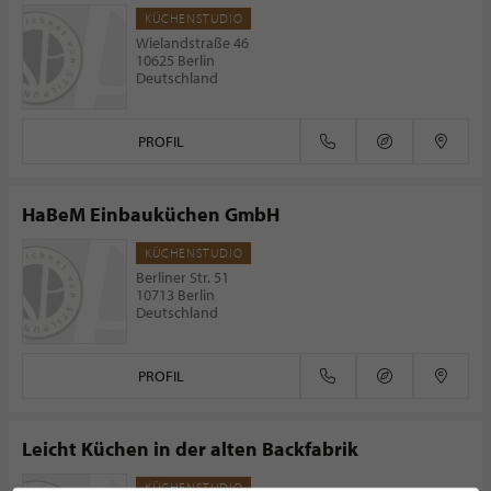
KÜCHENSTUDIO
Wielandstraße 46
10625 Berlin
Deutschland
PROFIL
HaBeM Einbauküchen GmbH
KÜCHENSTUDIO
Berliner Str. 51
10713 Berlin
Deutschland
PROFIL
Leicht Küchen in der alten Backfabrik
KÜCHENSTUDIO