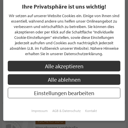
Ihre Privatsphäre ist uns wichtig!
Bismarckstraße 4
10625 Berlin
Deutschland
Wir setzen auf unserer Website Cookies ein. Einige von ihnen sind
essentiell, während andere uns helfen unser Onlineangebot zu
verbessern und wirtschaftlich zu betreiben. Sie können dies
PROFIL
akzeptieren oder per Klick auf die Schaltfläche "Individuelle
Cookie-Einstellungen" einstellen, sowie diese Einstellungen
jederzeit aufrufen und Cookies auch nachträglich jederzeit
abwählen (z.B. im Fußbereich unserer Website). Nähere Hinweise
S T A T I O N K Ü C H E
erhalten Sie in unserer Datenschutzerklärung.
KÜCHENSTUDIO
Alle akzeptieren
Hortensienstraße 28 A-B
12203 Berlin
Deutschland
Alle ablehnen
Einstellungen bearbeiten
PROFIL
Culinaris NOVA
Impressum
AGB & Datenschutz
Kontakt
KÜCHENSTUDIO
Merseburger Landstraße