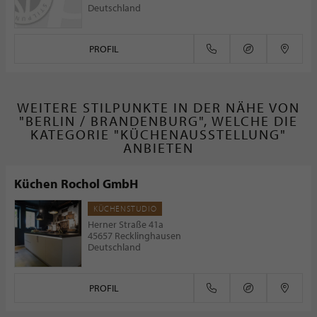
Deutschland
PROFIL
WEITERE STILPUNKTE IN DER NÄHE VON
"BERLIN / BRANDENBURG", WELCHE DIE
KATEGORIE "KÜCHENAUSSTELLUNG"
ANBIETEN
Küchen Rochol GmbH
KÜCHENSTUDIO
Herner Straße 41a
45657 Recklinghausen
Deutschland
PROFIL