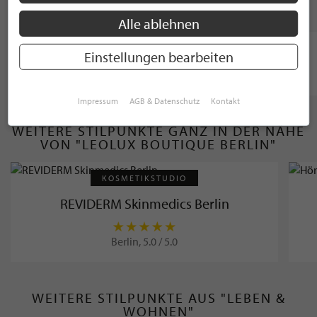
MARKEN
Alle ablehnen
Einstellungen bearbeiten
Impressum
AGB & Datenschutz
Kontakt
WEITERE STILPUNKTE GANZ IN DER NÄHE
VON "LEOLUX BOUTIQUE BERLIN"
KOSMETIKSTUDIO
REVIDERM Skinmedics Berlin
Berlin, 5.0 / 5.0
WEITERE STILPUNKTE AUS "LEBEN &
WOHNEN"