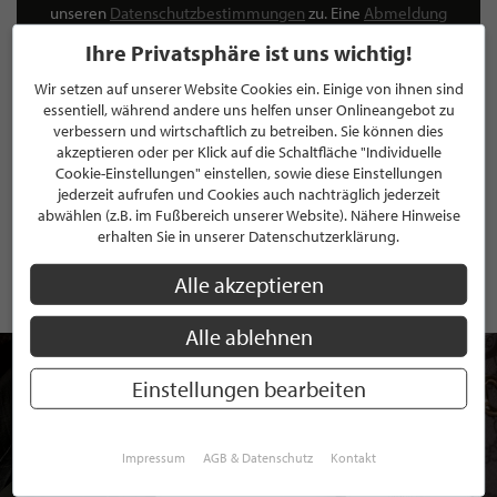
unseren
Datenschutzbestimmungen
zu. Eine
Abmeldung
ist jederzeit möglich.
Ihre Privatsphäre ist uns wichtig!
Wir setzen auf unserer Website Cookies ein. Einige von ihnen sind
essentiell, während andere uns helfen unser Onlineangebot zu
verbessern und wirtschaftlich zu betreiben. Sie können dies
akzeptieren oder per Klick auf die Schaltfläche "Individuelle
ANMELDEN
Cookie-Einstellungen" einstellen, sowie diese Einstellungen
jederzeit aufrufen und Cookies auch nachträglich jederzeit
Mit der Anmeldung an unserem Newsletter stimmen Sie unseren
abwählen (z.B. im Fußbereich unserer Website). Nähere Hinweise
Datenschutzbestimmungen
zu. Eine
Abmeldung
ist jederzeit möglich.
erhalten Sie in unserer Datenschutzerklärung.
Alle akzeptieren
Alle ablehnen
Einstellungen bearbeiten
Impressum
AGB & Datenschutz
Kontakt