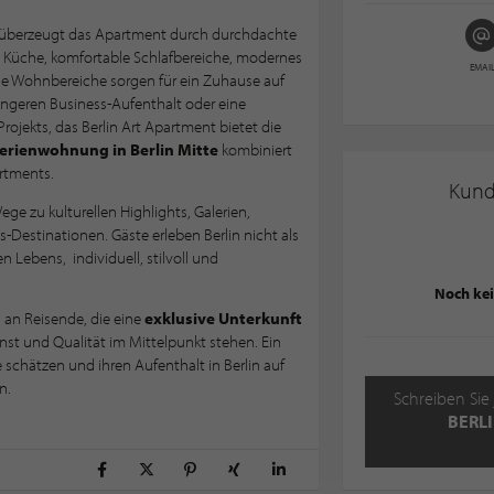
 überzeugt das Apartment durch durchdachte
e Küche, komfortable Schlafbereiche, modernes
EMAI
lle Wohnbereiche sorgen für ein Zuhause auf
 längeren Business-Aufenthalt oder eine
rojekts, das Berlin Art Apartment bietet die
erienwohnung in Berlin Mitte
kombiniert
rtments.
Kun
ge zu kulturellen Highlights, Galerien,
Destinationen. Gäste erleben Berlin nicht als
n Lebens, individuell, stilvoll und
Noch ke
h an Reisende, die eine
exklusive Unterkunft
nst und Qualität im Mittelpunkt stehen. Ein
schätzen und ihren Aufenthalt in Berlin auf
n.
Schreiben Sie 
BERL