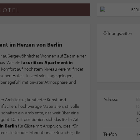
HOTEL
Öffnungszeiten
ent im Herzen von Berlin
ür außergewöhnliches Wohnen auf Zeit in einer
as. Wer ein
luxuriöses Apartment in
 Komfort auf höchstem Niveau vereint, findet
ssischen Hotels. In zentraler Lage gelegen,
ebensgefühl mit privater Atmosphäre und
Adresse
B
r Architektur, kuratierter Kunst und
lächen, hochwertige Materialien, stilvolle
Ri
chaffen ein Ambiente, das weit über eine
10
t. Damit positioniert sich das Berlin Art
D
n Berlin
für Gäste mit Anspruch, ideal für
teressierte oder internationale Besucher, die
Telefon
+