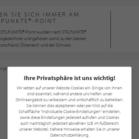
EN SIE SICH IMMER AM
LPUNKTE®-POINT
STILPUNKTE®-Point wurden nach STILPUNKTE®
ausgezeichnet und gehören somit zu den besten
utschland, Österreich und der Schweiz
ungen
an, um diese Karte sehen zu können.
Ihre Privatsphäre ist uns wichtig!
Wir setzen auf unserer Website Cookies ein. Einige von ihnen
sind essentiell, während andere uns helfen unser
Onlineangebot zu verbessern und wirtschaftlich zu betreiben.
Sie können dies akzeptieren oder per Klick auf die
Schaltfläche "Individuelle Cookie-Einstellungen" einstellen,
sowie diese Einstellungen jederzeit aufrufen und Cookies
auch nachträglich jederzeit abwählen (z.B. im Fußbereich
unserer Website). Nähere Hinweise erhalten Sie in unserer
Datenschutzerklärung.