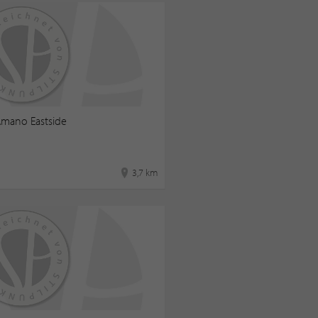
Amano Eastside
3,7 km