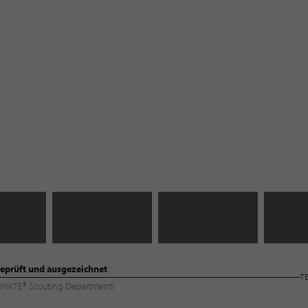
eprüft und ausgezeichnet
T
LPUNKTE® Scouting Department)