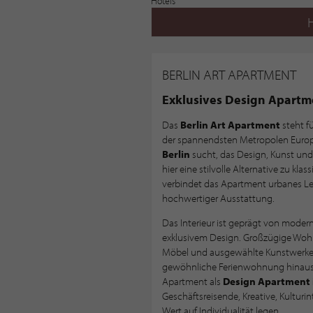
BERLIN ART APARTMENT
Exklusives Design Apartm
Das
Berlin Art Apartment
steht f
der spannendsten Metropolen Europ
Berlin
sucht, das Design, Kunst und
hier eine stilvolle Alternative zu kla
verbindet das Apartment urbanes L
hochwertiger Ausstattung.
Das Interieur ist geprägt von moderne
exklusivem Design. Großzügige Wohnf
Möbel und ausgewählte Kunstwerke s
gewöhnliche Ferienwohnung hinausgeh
Apartment als
Design Apartment i
Geschäftsreisende, Kreative, Kulturin
Wert auf Individualität legen.