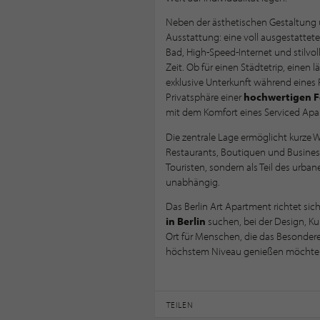
Neben der ästhetischen Gestaltung
Ausstattung: eine voll ausgestattet
Bad, High-Speed-Internet und stilvo
Zeit. Ob für einen Städtetrip, einen
exklusive Unterkunft während eines P
Privatsphäre einer
hochwertigen F
mit dem Komfort eines Serviced Apa
Die zentrale Lage ermöglicht kurze We
Restaurants, Boutiquen und Business-
Touristen, sondern als Teil des urbane
unabhängig.
Das Berlin Art Apartment richtet sic
in Berlin
suchen, bei der Design, Ku
Ort für Menschen, die das Besondere 
höchstem Niveau genießen möchte
TEILEN