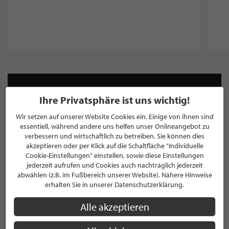
NEWSLETTER
Ihre Privatsphäre ist uns wichtig!
Bleiben Sie immer UP TO DATE! Melden Sie sich jetzt für
Wir setzen auf unserer Website Cookies ein. Einige von ihnen sind
unseren STILPUNKTE®-Newsletter an und profitieren Sie
essentiell, während andere uns helfen unser Onlineangebot zu
von exklusiven
Neuigkeiten, Trends
und
Angeboten
verbessern und wirtschaftlich zu betreiben. Sie können dies
akzeptieren oder per Klick auf die Schaltfläche "Individuelle
Mit der Anmeldung für unseren Newsletter stimmen Sie
Cookie-Einstellungen" einstellen, sowie diese Einstellungen
unseren
Datenschutzbestimmungen
zu. Eine
Abmeldung
jederzeit aufrufen und Cookies auch nachträglich jederzeit
ist jederzeit möglich.
abwählen (z.B. im Fußbereich unserer Website). Nähere Hinweise
erhalten Sie in unserer Datenschutzerklärung.
Alle akzeptieren
ANMELDEN