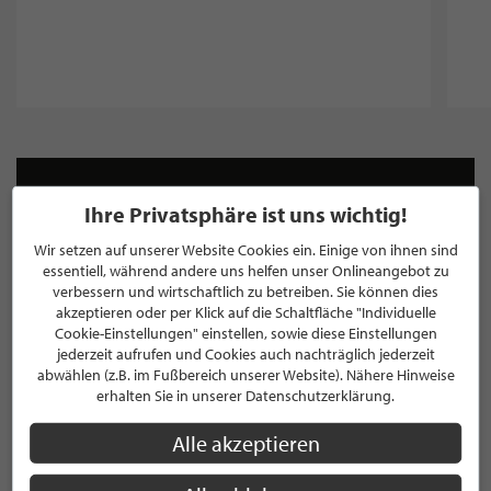
NEWSLETTER
Ihre Privatsphäre ist uns wichtig!
Bleiben Sie immer UP TO DATE! Melden Sie sich jetzt für
Wir setzen auf unserer Website Cookies ein. Einige von ihnen sind
unseren STILPUNKTE®-Newsletter an und profitieren Sie
essentiell, während andere uns helfen unser Onlineangebot zu
von exklusiven
Neuigkeiten, Trends
und
Angeboten
verbessern und wirtschaftlich zu betreiben. Sie können dies
akzeptieren oder per Klick auf die Schaltfläche "Individuelle
Mit der Anmeldung für unseren Newsletter stimmen Sie
Cookie-Einstellungen" einstellen, sowie diese Einstellungen
unseren
Datenschutzbestimmungen
zu. Eine
Abmeldung
jederzeit aufrufen und Cookies auch nachträglich jederzeit
ist jederzeit möglich.
abwählen (z.B. im Fußbereich unserer Website). Nähere Hinweise
erhalten Sie in unserer Datenschutzerklärung.
Alle akzeptieren
ANMELDEN