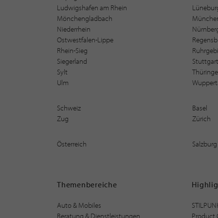
Ludwigshafen am Rhein
Lüneburg
Mönchengladbach
Münche
Niederrhein
Nürnber
Ostwestfalen-Lippe
Regensb
Rhein-Sieg
Ruhrgebi
Siegerland
Stuttgar
Sylt
Thüring
Ulm
Wuppert
Schweiz
Basel
Zug
Zürich
Österreich
Salzburg
Themenbereiche
Highli
Auto & Mobiles
STILPUN
Beratung & Dienstleistungen
Product 