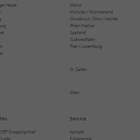
er Heide
Mainz
n
Münster / Münsterland
g
Osnabrück / Ems / Vechte
urg
Rhein-Neckar
et
Saarland
t
Südwestfalen
en
Trier / Luxemburg
al
St. Gallen
Wien
ghts
Service
KTE® Shopping-Mall
Kontakt
Guide
E-Magazine