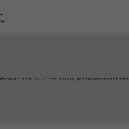
en
ler
itte passen Sie Ihre
Cookie-Einstellungen
an, um diese Karte sehen zu könne