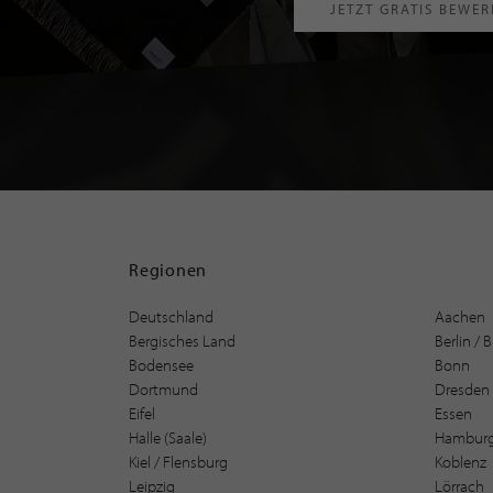
JETZT GRATIS BEWE
Regionen
Deutschland
Aachen
Bergisches Land
Berlin /
Bodensee
Bonn
Dortmund
Dresden
Eifel
Essen
Halle (Saale)
Hambur
Kiel / Flensburg
Koblenz
Leipzig
Lörrach