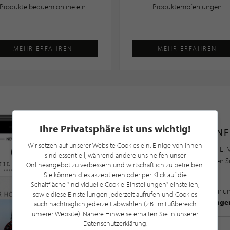
Produkte bequem online ein
Produktempfehlungen
MEHR ERFAHREN
MEHR ERFAHREN
Ihre Privatsphäre ist uns wichtig!
NE
Wir setzen auf unserer Website Cookies ein. Einige von ihnen
Bleiben Sie immer UP TO DATE! M
sind essentiell, während andere uns helfen unser
Newsletter an und profitieren S
Onlineangebot zu verbessern und wirtschaftlich zu betreiben.
Sie können dies akzeptieren oder per Klick auf die
Schaltfläche "Individuelle Cookie-Einstellungen" einstellen,
Mit der Anmeldung für u
sowie diese Einstellungen jederzeit aufrufen und Cookies
Datenschutzbestimmunge
auch nachträglich jederzeit abwählen (z.B. im Fußbereich
unserer Website). Nähere Hinweise erhalten Sie in unserer
Datenschutzerklärung.