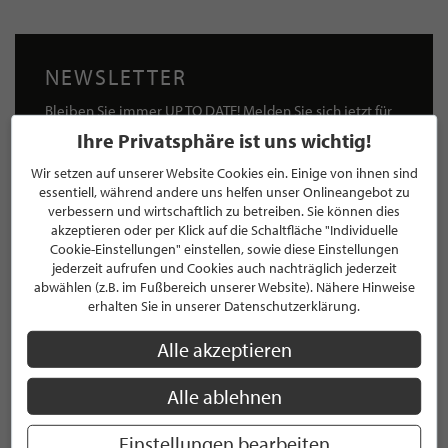
NEWSLETTER
Bleiben Sie immer UP TO DATE! Melden Sie sich jetzt für
unseren STILPUNKTE®-Newsletter an und profitieren Sie
Ihre Privatsphäre ist uns wichtig!
von exklusiven
Neuigkeiten, Trends
und
Angeboten
Wir setzen auf unserer Website Cookies ein. Einige von ihnen sind
Mit der Anmeldung für unseren Newsletter stimmen Sie
essentiell, während andere uns helfen unser Onlineangebot zu
unseren
Datenschutzbestimmungen
zu. Eine
Abmeldung
verbessern und wirtschaftlich zu betreiben. Sie können dies
ist jederzeit möglich.
akzeptieren oder per Klick auf die Schaltfläche "Individuelle
Cookie-Einstellungen" einstellen, sowie diese Einstellungen
jederzeit aufrufen und Cookies auch nachträglich jederzeit
abwählen (z.B. im Fußbereich unserer Website). Nähere Hinweise
erhalten Sie in unserer Datenschutzerklärung.
ANMELDEN
Alle akzeptieren
Mit der Anmeldung an unserem Newsletter stimmen Sie unseren
Alle ablehnen
Datenschutzbestimmungen
zu. Eine
Abmeldung
ist jederzeit möglich.
Einstellungen bearbeiten