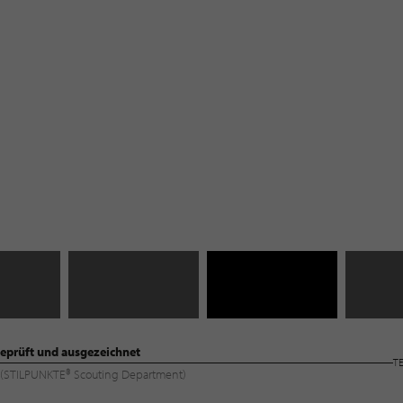
eprüft und ausgezeichnet
T
ng (STILPUNKTE® Scouting Department)