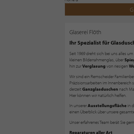
Glaserei Flöth
Ihr Spezialist für Glasdus
Seit 1969 dreht sich bei uns alles um
kleinen Bilderrahmenglas, über
Spie
hin zur
Verglasung
von riesigen
Wo
Wir sind ein Remscheider Familienb
Präzisionsarbeiten im Innenbereich sp
derzeit
Ganzglasduschen
nach M
Hier können wir natürlich helfen.
In unserer
Ausstellungsfläche
in d
einen Überblick über unsere gesamte
Unser erfahrenes Team berät Sie gern
Reparaturen aller Art