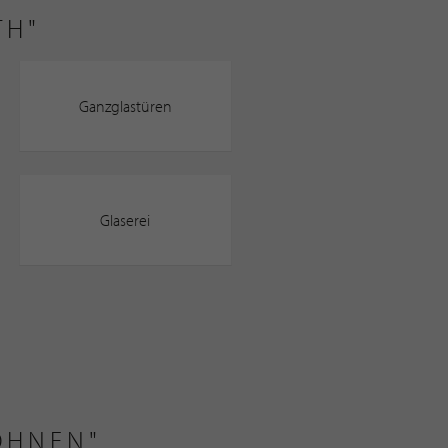
TH"
Ganzglastüren
Glaserei
OHNEN"