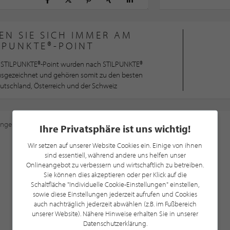
EN SIE SICH IMMER AM
LPUNKTE®-POINT
STILPUNKTE®-Point wurden nach STILPUNKTE®
ausgezeichnet und gehören somit zu den besten
utschland, Österreich und der Schweiz
ungen
an, um diese Karte sehen zu können.
Ihre Privatsphäre ist uns wichtig!
Wir setzen auf unserer Website Cookies ein. Einige von ihnen
sind essentiell, während andere uns helfen unser
Onlineangebot zu verbessern und wirtschaftlich zu betreiben.
Sie können dies akzeptieren oder per Klick auf die
Schaltfläche "Individuelle Cookie-Einstellungen" einstellen,
sowie diese Einstellungen jederzeit aufrufen und Cookies
auch nachträglich jederzeit abwählen (z.B. im Fußbereich
unserer Website). Nähere Hinweise erhalten Sie in unserer
Datenschutzerklärung.