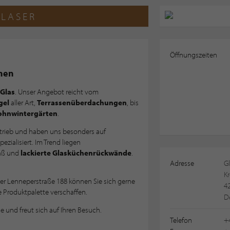
GLASER
Öffnungszeiten
chen
Glas
. Unser Angebot reicht vom
gel
aller Art,
Terrassenüberdachungen
, bis
hnwintergärten
.
etrieb und haben uns besonders auf
ezialisiert. Im Trend liegen
aß und
lackierte Glasküchenrückwände
.
Adresse
Gl
Kr
er Lenneperstraße 188 können Sie sich gerne
4
 Produktpalette verschaffen.
D
e und freut sich auf Ihren Besuch.
Telefon
+4