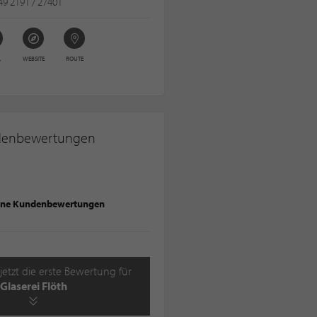
9 2191 / 27401
L
WEBSITE
ROUTE
denbewertungen
ine Kundenbewertungen
jetzt die erste Bewertung für
Glaserei Flöth