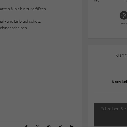
Fax
+4
tte o.ä. bis hin zur größten
all- und Einbruchschutz
EMAI
schinenscheiben
Kun
Noch ke
Schreiben Sie 