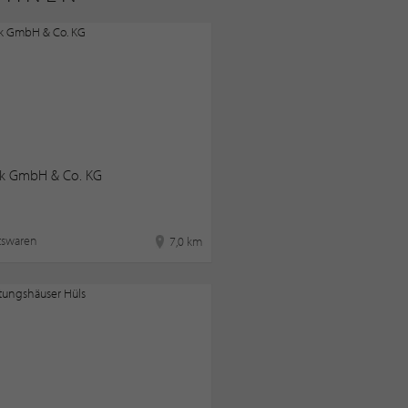
k GmbH & Co. KG
tswaren
7,0 km