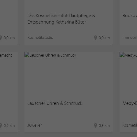
Das Kosmetikinstitut Hautpflege &
Rudkow
Entspannung Katharina Büter
Kosmetikstudio
Immobil
0,0 km
0,0 km
Lauscher Uhren & Schmuck
Medy-B
Juwelier
Kosmeti
0,2 km
0,3 km