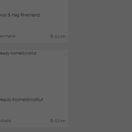
ski & Hag Rheinland
ienmakler
0,2 km
eauty Kosmetikinstitut
kstudio
0,3 km