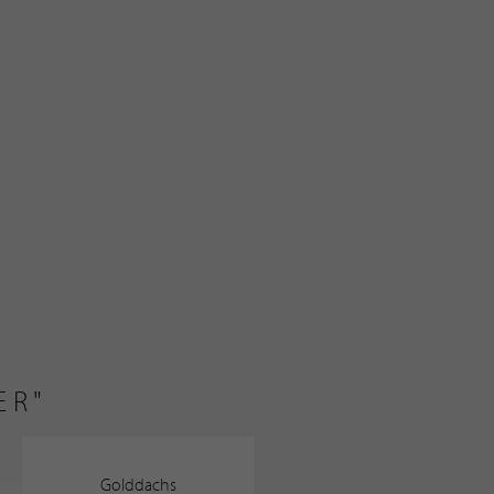
ER"
Golddachs