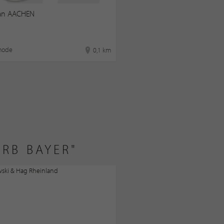
an AACHEN
mode
0,1 km
RB BAYER"