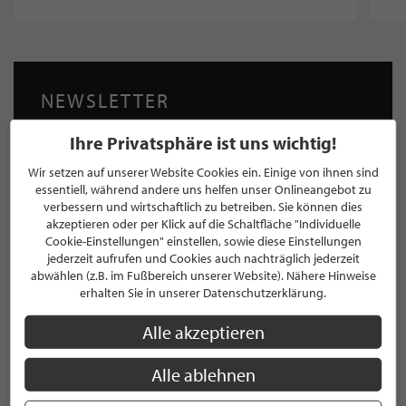
NEWSLETTER
Bleiben Sie immer UP TO DATE! Melden Sie sich jetzt für
Ihre Privatsphäre ist uns wichtig!
unseren STILPUNKTE®-Newsletter an und profitieren Sie
von exklusiven
Neuigkeiten, Trends
und
Angeboten
Wir setzen auf unserer Website Cookies ein. Einige von ihnen sind
essentiell, während andere uns helfen unser Onlineangebot zu
Mit der Anmeldung für unseren Newsletter stimmen Sie
verbessern und wirtschaftlich zu betreiben. Sie können dies
unseren
Datenschutzbestimmungen
zu. Eine
Abmeldung
akzeptieren oder per Klick auf die Schaltfläche "Individuelle
ist jederzeit möglich.
Cookie-Einstellungen" einstellen, sowie diese Einstellungen
jederzeit aufrufen und Cookies auch nachträglich jederzeit
abwählen (z.B. im Fußbereich unserer Website). Nähere Hinweise
erhalten Sie in unserer Datenschutzerklärung.
Alle akzeptieren
ANMELDEN
Alle ablehnen
Mit der Anmeldung an unserem Newsletter stimmen Sie unseren
Datenschutzbestimmungen
zu. Eine
Abmeldung
ist jederzeit möglich.