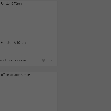
 Fenster & Türen
 und Türenanbieter
1,1 km