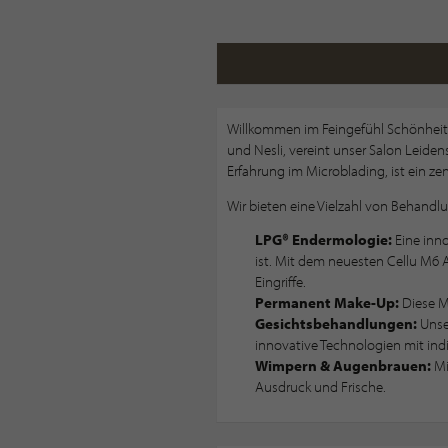
Willkommen im Feingefühl Schönheit
und Nesli, vereint unser Salon Leiden
Erfahrung im Microblading, ist ein ze
Wir bieten eine Vielzahl von Behandl
LPG® Endermologie:
Eine inno
ist. Mit dem neuesten Cellu M6 Al
Eingriffe.
Permanent Make-Up:
Diese Me
Gesichtsbehandlungen:
Unser
innovative Technologien mit ind
Wimpern & Augenbrauen:
Mi
Ausdruck und Frische.