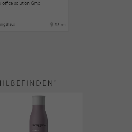
o office solution GmbH
tungshaus
5,3 km
OHLBEFINDEN"