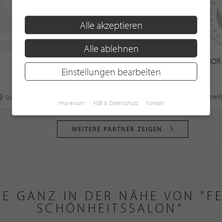
Alle akzeptieren
Alle ablehnen
Kosmetik-Institut Becker
BABOR 
Einstellungen bearbeiten
Kosmetikstudio
Kosmeti
0,4 km
0,8 km
Impressum
AGB & Datenschutz
Kontakt
WEITERE PARTNER ZEIGEN
TE GANZ IN DER NÄHE VON "F
SCHÖNHEITSSALON"