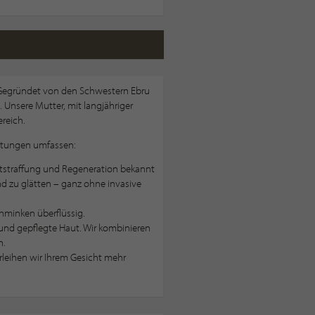
 Gegründet von den Schwestern Ebru
 Unsere Mutter, mit langjähriger
ereich.
istungen umfassen:
autstraffung und Regeneration bekannt
und zu glätten – ganz ohne invasive
hminken überflüssig.
und gepflegte Haut. Wir kombinieren
n.
leihen wir Ihrem Gesicht mehr