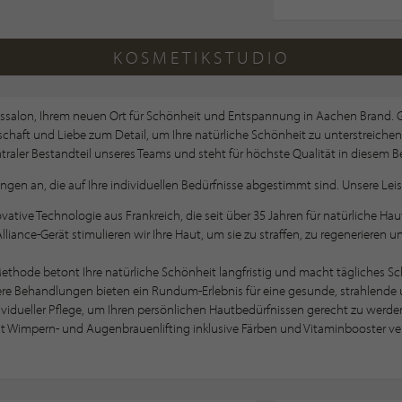
KOSMETIKSTUDIO
ssalon, Ihrem neuen Ort für Schönheit und Entspannung in Aachen Brand.
schaft und Liebe zum Detail, um Ihre natürliche Schönheit zu unterstreichen.
ntraler Bestandteil unseres Teams und steht für höchste Qualität in diesem B
ungen an, die auf Ihre individuellen Bedürfnisse abgestimmt sind. Unsere Le
vative Technologie aus Frankreich, die seit über 35 Jahren für natürliche H
liance-Gerät stimulieren wir Ihre Haut, um sie zu straffen, zu regenerieren 
thode betont Ihre natürliche Schönheit langfristig und macht tägliches Sc
e Behandlungen bieten ein Rundum-Erlebnis für eine gesunde, strahlende 
ividueller Pflege, um Ihren persönlichen Hautbedürfnissen gerecht zu werde
t Wimpern- und Augenbrauenlifting inklusive Färben und Vitaminbooster ver