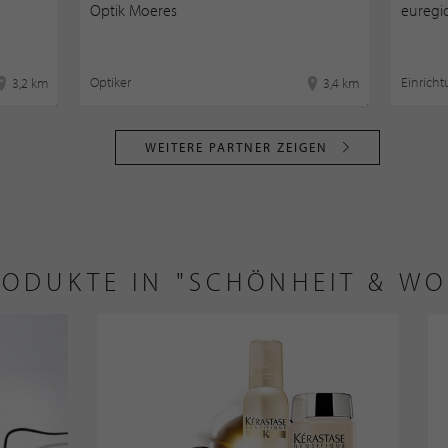
Optik Moeres
euregi
Optiker
Einrich
3,2 km
3,4 km
WEITERE PARTNER ZEIGEN
RODUKTE IN "SCHÖNHEIT & W