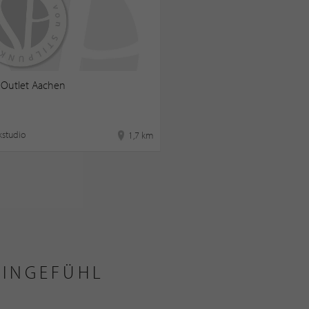
Outlet Aachen
kstudio
1,7 km
EINGEFÜHL