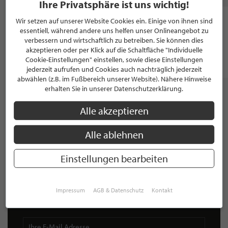
Ihre Privatsphäre ist uns wichtig!
SPEISEN & GENUSS
Wir setzen auf unserer Website Cookies ein. Einige von ihnen sind
Schneiderwind
essentiell, während andere uns helfen unser Onlineangebot zu
verbessern und wirtschaftlich zu betreiben. Sie können dies
akzeptieren oder per Klick auf die Schaltfläche "Individuelle
Aachen
Cookie-Einstellungen" einstellen, sowie diese Einstellungen
jederzeit aufrufen und Cookies auch nachträglich jederzeit
abwählen (z.B. im Fußbereich unserer Website). Nähere Hinweise
erhalten Sie in unserer Datenschutzerklärung.
Alle akzeptieren
NEWSLETTER
Alle ablehnen
Bleiben Sie immer UP TO DATE! Melden Sie sich jetzt für
unseren STILPUNKTE®-Newsletter an und profitieren Sie
Einstellungen bearbeiten
von exklusiven
Neuigkeiten, Trends
und
Angeboten
Mit der Anmeldung für unseren Newsletter stimmen Sie
unseren
Datenschutzbestimmungen
zu. Eine
Abmeldung
Impressum
AGB & Datenschutz
Kontakt
ist jederzeit möglich.