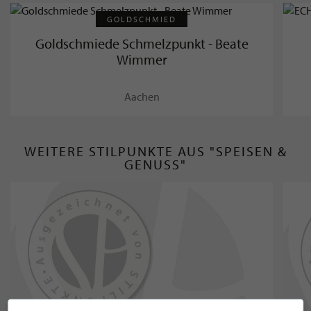
GOLDSCHMIED
Goldschmiede Schmelzpunkt - Beate
Wimmer
Aachen
WEITERE STILPUNKTE AUS "SPEISEN &
GENUSS"