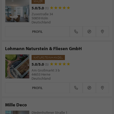
MALER
5.0/5.0
(1)
Zusestraße 34
50859 Köln
Deutschland
PROFIL
Lohmann Naturstein & Fliesen GmbH
NATURSTEINHANDEL
5.0/5.0
(5)
Am Großmarkt 3 b
44653 Herne
Deutschland
PROFIL
Mille Deco
Diedenhofener Straße 1