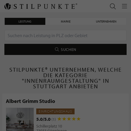
LEISTUNG
MARKE
UNTERNEHMEN
SUCHEN
STILPUNKTE® UNTERNEHMEN, WELCHE
DIE KATEGORIE
"INNENRAUMGESTALTUNG" IN
STUTTGART ANBIETEN
Albert Grimm Studio
EINRICHTUNGSHAUS
5.0/5.0
(1)
Schillerplatz 10
73033 Göppingen