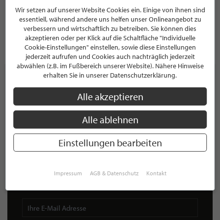
Melkweg 6
Wir setzen auf unserer Website Cookies ein. Einige von ihnen sind
47495 Rheinberg
essentiell, während andere uns helfen unser Onlineangebot zu
Deutschland
verbessern und wirtschaftlich zu betreiben. Sie können dies
akzeptieren oder per Klick auf die Schaltfläche "Individuelle
Cookie-Einstellungen" einstellen, sowie diese Einstellungen
PROFIL
jederzeit aufrufen und Cookies auch nachträglich jederzeit
abwählen (z.B. im Fußbereich unserer Website). Nähere Hinweise
erhalten Sie in unserer Datenschutzerklärung.
Alle akzeptieren
NEWSLETTER
Alle ablehnen
Bleiben Sie immer UP TO DATE! Melden Sie sich jetzt für
unseren STILPUNKTE®-Newsletter an und profitieren Sie
Einstellungen bearbeiten
von exklusiven
Neuigkeiten, Trends
und
Angeboten
Mit der Anmeldung für unseren Newsletter stimmen Sie
unseren
Datenschutzbestimmungen
zu. Eine
Abmeldung
Impressum
AGB & Datenschutz
Kontakt
ist jederzeit möglich.