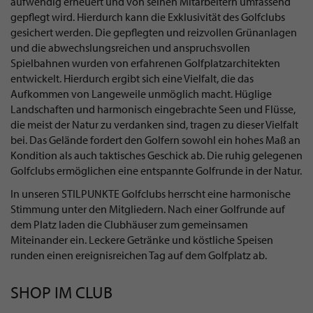
aufwendig erneuert und von seinen Mitarbeitern umfassend
gepflegt wird. Hierdurch kann die Exklusivität des Golfclubs
gesichert werden. Die gepflegten und reizvollen Grünanlagen
und die abwechslungsreichen und anspruchsvollen
Spielbahnen wurden von erfahrenen Golfplatzarchitekten
entwickelt. Hierdurch ergibt sich eine Vielfalt, die das
Aufkommen von Langeweile unmöglich macht. Hüglige
Landschaften und harmonisch eingebrachte Seen und Flüsse,
die meist der Natur zu verdanken sind, tragen zu dieser Vielfalt
bei. Das Gelände fordert den Golfern sowohl ein hohes Maß an
Kondition als auch taktisches Geschick ab. Die ruhig gelegenen
Golfclubs ermöglichen eine entspannte Golfrunde in der Natur.
In unseren STILPUNKTE Golfclubs herrscht eine harmonische
Stimmung unter den Mitgliedern. Nach einer Golfrunde auf
dem Platz laden die Clubhäuser zum gemeinsamen
Miteinander ein. Leckere Getränke und köstliche Speisen
runden einen ereignisreichen Tag auf dem Golfplatz ab.
SHOP IM CLUB