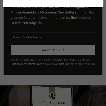
unseren STILPUNKTE®-Newsletter an und profitieren Sie
von exklusiven
Neuigkeiten, Trends
und
Angeboten
Mit der Anmeldung für unseren Newsletter stimmen Sie
unseren
Datenschutzbestimmungen
zu. Eine
Abmeldung
ist jederzeit möglich.
ANMELDEN
Mit der Anmeldung an unserem Newsletter stimmen Sie unseren
Datenschutzbestimmungen
zu. Eine
Abmeldung
ist jederzeit möglich.