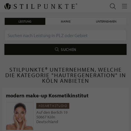
LEISTUNG
MARKE
UNTERNEHMEN
SUCHEN
STILPUNKTE® UNTERNEHMEN, WELCHE
DIE KATEGORIE "HAUTREGENERATION" IN
KÖLN ANBIETEN
modern make-up Kosmetikinstitut
KOSMETIKSTUDIO
Auf den Berlich 19
50667 Köln
Deutschland