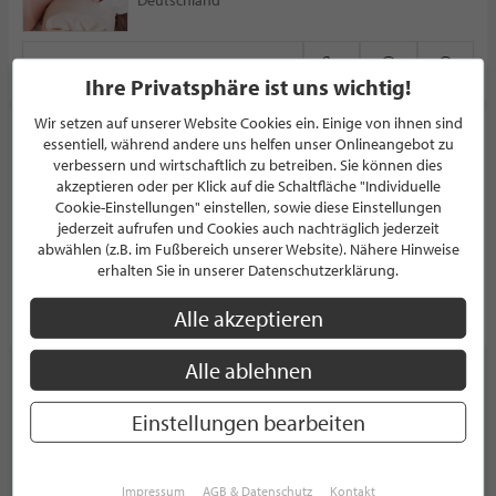
Deutschland
PROFIL
Ihre Privatsphäre ist uns wichtig!
Wir setzen auf unserer Website Cookies ein. Einige von ihnen sind
Ästhetik Schwandorf - Dr. Thorsten Schmidt
essentiell, während andere uns helfen unser Onlineangebot zu
verbessern und wirtschaftlich zu betreiben. Sie können dies
SCHÖNHEITSKLINIK
akzeptieren oder per Klick auf die Schaltfläche "Individuelle
5.0/5.0
Cookie-Einstellungen" einstellen, sowie diese Einstellungen
(3)
jederzeit aufrufen und Cookies auch nachträglich jederzeit
Paststraße 10
abwählen (z.B. im Fußbereich unserer Website). Nähere Hinweise
92421 Schwandorf
Deutschland
erhalten Sie in unserer Datenschutzerklärung.
PROFIL
Alle akzeptieren
Alle ablehnen
Einstellungen bearbeiten
NEWSLETTER
Bleiben Sie immer UP TO DATE! Melden Sie sich jetzt für
Impressum
AGB & Datenschutz
Kontakt