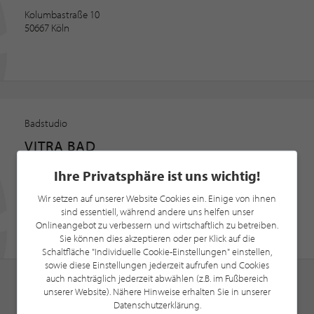
Kolumbastraße 10
50667 Köln
Badstudio
VITRA BAD
Badstudio · Badausstellung · Badplanung
Ihre Privatsphäre ist uns wichtig!
Agrippinawerft 24
Wir setzen auf unserer Website Cookies ein. Einige von ihnen
50678 Köln
sind essentiell, während andere uns helfen unser
Onlineangebot zu verbessern und wirtschaftlich zu betreiben.
Sie können dies akzeptieren oder per Klick auf die
Schaltfläche "Individuelle Cookie-Einstellungen" einstellen,
sowie diese Einstellungen jederzeit aufrufen und Cookies
auch nachträglich jederzeit abwählen (z.B. im Fußbereich
unserer Website). Nähere Hinweise erhalten Sie in unserer
Datenschutzerklärung.